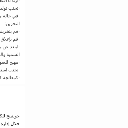
·ارتداء أقن
·تجنب توليد
·في حالة م
التخزين:
·قم بتخزين
·قم بإغلاق
·ابتعد عن م
السمية والب
·مهيج للعيو
·تجنب استن
·كمعالجة كي
جونتينج لل
خلال إدارة 