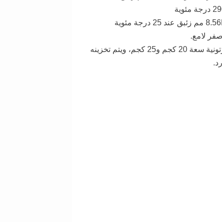
فر لامع.
معبأ في براميل كرتونية سعة 20 كجم و25 كجم، ويتم تخزينه
د.