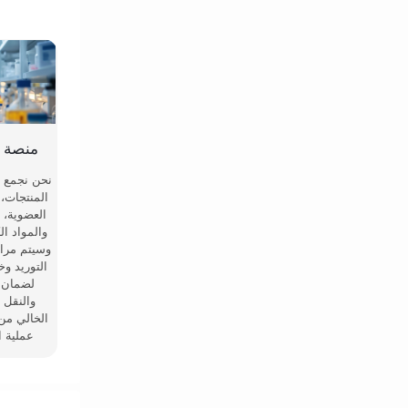
منصة ا
نحن نجمع ا
المنتجات، 
العضوية، 
والمواد ال
وسيتم مراق
التوريد وخ
لضمان ا
والنقل 
الخالي من
عملية ا