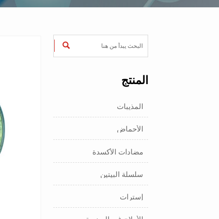

المنتج
المذيبات
الأحماض
مضادات الأكسدة
سلسلة البيتين
إسترات