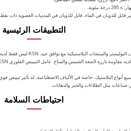
درجة مئوية.
غير قابل للذوبان في الماء، قابل للذوبان في المذيبات العضوية ذات نقطة ا
التطبيقات الرئيسية
تبييض ألياف البوليستر والمنتجات
قاومة بارزة لأشعة الشمس والمناخ. عامل التبييض الفلوري KSN مناسب أيضًا للبولي أميد والبولي بروبيلين
ع أنواع البلاستيك، خاصة في الألياف الاصطناعية، له تأثير تبييض قوي 
ي صناعات مثل الطلاءات والحبر والدهانات
احتياطات السلامة