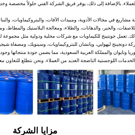
لعملاء. بالإضافة إلى ذلك، يوفر فريق الشركة الفني حلولاً مخصصة وخ
مشاريع في مجالات الأدوية، ومبيدات الآفات، والبتروكيماويات، والبنا
لاصقات، والحبر، والدهانات، والطلاء، ومعالجة البلاستيك والمطاط، وم
لك. تعمل جونتينج للكيماويات مع شركات محلية ودولية مثل مجموعة لو
ة دونجينج ليهوايي، ويانشان للبتروكيماويات، وسينوبك، ومصفاة شيجيات
ا وتايوان والمملكة العربية السعودية، مما يضمن جودة منتجاتها وجودته
لخدمات اللوجستية الناضجة العديد من العملاء. ونحن نتطلع للتعاون مع
مزايا الشركة