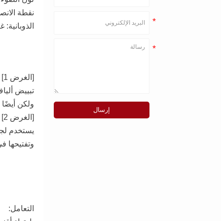
نقطة الانصهار: ≥ 295 
الذوبانية: 
[الغرض 1]
ولكن أيضًا لديه م
إرسال
[الغرض 2]
يستخدم لجمي
وتفتيحها ف
التعامل: