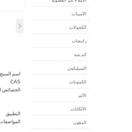
الأملاح غير العضوية
الأمينات

الكحولات
راتنجات
كبريتيد
السيليكون
اسم المنتج (
CAS
الكيتونات
الخصائص الف
الأثير
الألكانات
التطبيق
المواصفات
الدهون