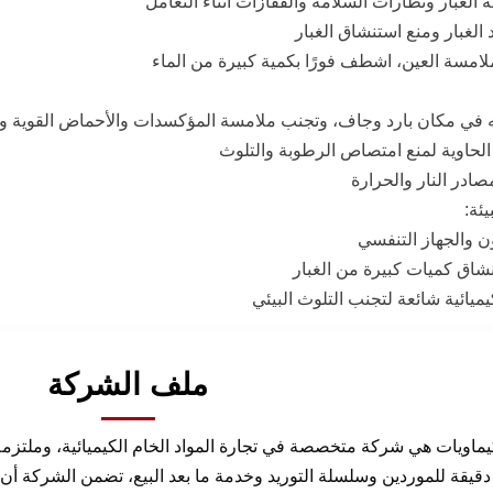
عة الغبار ونظارات السلامة والقفازات أثناء التعامل
 الغبار ومنع استنشاق الغبار
لامسة العين، اشطف فورًا بكمية كبيرة من الماء
ه في مكان بارد وجاف، وتجنب ملامسة المؤكسدات والأحماض القوية وا
 الحاوية لمنع امتصاص الرطوبة والتلوث
صادر النار والحرارة
يئة:
ن والجهاز التنفسي
شاق كميات كبيرة من الغبار
ميائية شائعة لتجنب التلوث البيئي
ملف الشركة
كيماويات هي شركة متخصصة في تجارة المواد الخام الكيميائية، وملتزم
دقيقة للموردين وسلسلة التوريد وخدمة ما بعد البيع، تضمن الشركة أن ج