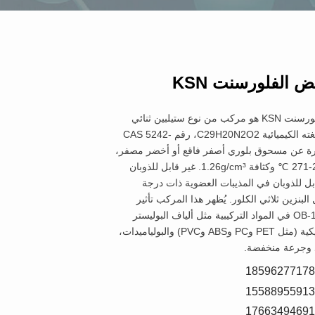
ض الفلورسنت KSN
عامل التبييض الفلورسنت KSN هو مركب من نوع ستيلبين ثنائي
البنزيميدازول، صيغته الكيميائية C29H20N2O2، رقم CAS 5242-
 عبارة عن مسحوق بلوري أصفر فاقع أو أخضر مصفر،
بدرجة انصهار 269-271 ℃ وكثافة 1.26g/cm³. غير قابل للذوبان
بل للذوبان في المذيبات العضوية ذات درجة
 البنزين ثلاثي الكلور. يُظهر هذا المركب تأثير
تبييض أفضل من OB-1 في المواد التركيبية مثل ألياف البوليستر
والمنتجات البلاستيكية (مثل PET وPC وABS وPVC) والبولياميدات،
د وجرعة منخفضة.