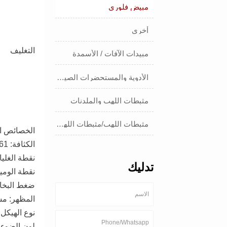
مبيض فلوري
أخرى
التغليف
مبيدات الآفات / الأسمدة
الأدوية والمستحضرات الصيدلانية
مثبطات اللهب والملدنات
مثبطات اللهب/مثبطات اللهب/المواد الملدنة
الخصائص الف
الكثافة: 1.261 جم/سم³
نقطة الغليان: 578.9 درجة مئوية عند 0
تدليك
نقطة الوميض: 290.9 در
ضغط البخار: 8.56E-13 مم زئبق عند 25 د
المظهر: مس
نوع الهيكل:
لون الضوء: 