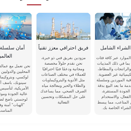
لشراء الشامل
فريق احترافي معزز تقنياً
أمان سلسلة ا
العالمي
لموارد عبر كافة فئات
مزودين بفريق فني ذو خبرة،
بما في ذلك المذيبات
نحن نقدم حلولاً مخصصة
نحن نعمل مع عمالقة
والراتنجات والمطاط،
ومجانية ودعمًا فنيًا احترافيًا
المحليين والدوليين
كيميائية غير العضوية.
للعملاء في مختلف الصناعات
لوكسي، وبتروكيماو
بة الموردين وسلسلة
مثل الأدوية والبتروكيماويات
سينوبك، باسف ألم
دمة ما بعد البيع بدقة
والطلاء والحبر ومعالجة مياه
الأمريكية، لتأسيس
لجودة المستقرة،
الصرف الصحي، مما يساعدك
عالية الجودة وموث
الفعال، والاستخدام
على حل المشكلات وتحسين
لوجستي ناضج لض
 المتاعب، مما يبسط
الفعالية
"الهبات" آمنة و
لشراء الخاصة بك.
المناسب