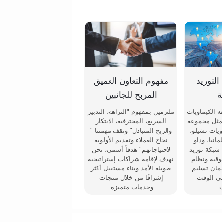
لتوريد
مفهوم التعاون العميق
ة
المربح للجانبين
 الكيماويات
ملتزمين بمفهوم "النزاهة، التدبير
 مثل مجموعة
السريع، المحترفية، الابتكار
يات تشيلو،
والربح المتبادل" وتقف مهمتنا "
انيا، وداو
نجاح العملاء وتقديم الأولوية
 شبكة توريد
لاحتياجاتهم" هدفاً أسمى، نحن
وقية ونظام
نهدف لإقامة شراكات إستراتيجية
مان تسليم
طويلة الأمد وبناء مستقبل أكثر
في الوقت
إشراقًا من خلال منتجات
.
وخدمات متميزة.