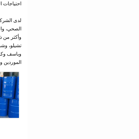
احتياجات ا
لدى الشركة 
الصحي، وال
وأكثر من ذ
تشيلو، وشرك
وباسف وكوري
الموردين وا