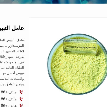
عامل التبيي
49-9. المظهر
في الماء ولكنه قا
الغليان العالية مثل
ويتميز بتوافق جي

هاتف:+86 18596277178

هاتف:+86 15588955913

هاتف:+86 17663494691