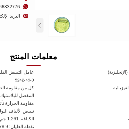

866832776

البريد الإلكتروني: chem.com

معلمات المنتج
الإنجليزية)
عامل التبييض الفلور
5242-49-9
يزيائية
كل من مقاومة الطق
المفضل للبلاستيك 
مقاومة الحرارة تأتي ف
تبييض الألياف البول
الكثافة: 1.261 جم/سم³
نقطة الغليان: 578.9 درجة مئوية عند 760 مم زئبق