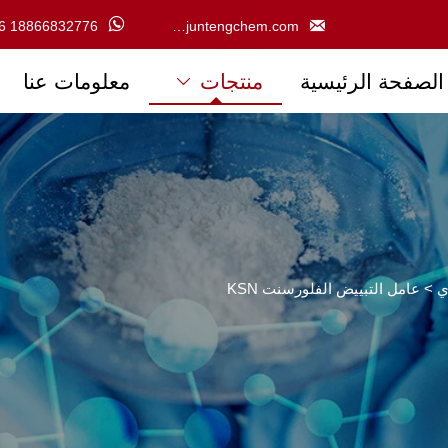


6 18866832776
victoria@juntengchem.com
الصفحة الرئيسية
منتجات
معلومات عنا

ي
>
عامل التبييض الفلورسنت KSN