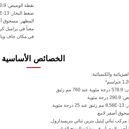
نقطة الوميض: 290.9 درجة مئوية
ضغط البخار: 8.56E-13 مم زئبق عند 25 درجة مئوية
المظهر: مسحوق أص
في مكان جاف وبار
الخصائص الأساسية
يزيائية والكيميائية:
76 مم زئبق
جة مئوية
رجة مئوية
حوق أصفر لامع.
 مركب ثنائي إيثيل بنزين ثنائي بنزيميدازول.
أحمر لامع، أزرق، مشابه للمنتج القياسي.