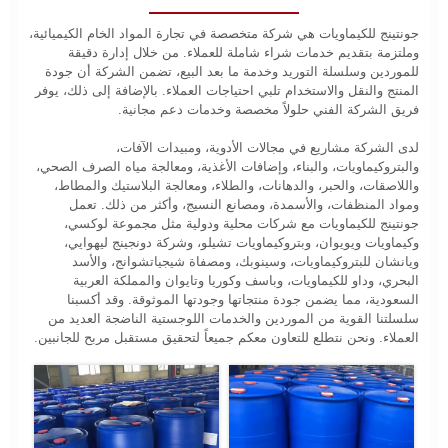
جونتينج للكيماويات هي شركة متخصصة في تجارة المواد الخام الكيميائية،
وملتزمة بتقديم خدمات شراء شاملة للعملاء. من خلال إدارة دقيقة
للموردين وسلسلة التوريد وخدمة ما بعد البيع، تضمن الشركة أن جودة
المنتج والنقل والاستخدام تلبي احتياجات العملاء. بالإضافة إلى ذلك، يوفر
فريق الشركة الفني حلولاً مخصصة وخدمات دعم مجانية.
لدى الشركة مشاريع في مجالات الأدوية، ومبيدات الآفات،
والبتروكيماويات، والبناء، وإضافات الأغذية، ومعالجة مياه الصرف الصحي،
واللاصقات، والحبر، والدهانات، والطلاء، ومعالجة البلاستيك والمطاط،
ومواد المنظفات، والأسمدة، ومصانع النسيج، وأكثر من ذلك. تعمل
جونتينج للكيماويات مع شركات محلية ودولية مثل مجموعة لوكسي،
وكيماويات ويويوان، وبتروكيماويات تشيلو، وشركة دونجينج ليهوايي،
ويانشان للبتروكيماويات، وسينوبك، ومصفاة شيجياتشوانج، والأسد
البحري، وداو للكيماويات، وباسف وكوريا وتايوان والمملكة العربية
السعودية، مما يضمن جودة منتجاتها وجودتها الموثوقة. وقد أكسبنا
سلسلتنا القوية من الموردين والخدمات اللوجستية الناضجة العديد من
العملاء. ونحن نتطلع للتعاون معكم جميعاً لتحقيق مستقبل مربح للجانبين.