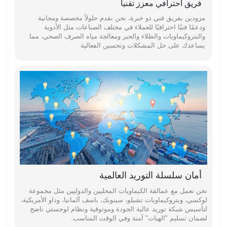
فريق احترافي معزز تقنياً
مزودين بفريق فني ذو خبرة، نحن نقدم حلولاً مخصصة ومجانية
ودعمًا فنيًا احترافيًا للعملاء في مختلف الصناعات مثل الأدوية
والبتروكيماويات والطلاء والحبر ومعالجة مياه الصرف الصحي، مما
يساعدك على حل المشكلات وتحسين الفعالية
أمان سلسلة التوريد العالمية
نحن نعمل مع عمالقة الكيماويات المحليين والدوليين مثل مجموعة
لوكسي، وبتروكيماويات تشيلو، سينوبك، باسف ألمانيا، وداو الأمريكية،
لتأسيس شبكة توريد عالية الجودة وموثوقية ونظام لوجستي ناضج
لضمان تسليم "الهبات" آمنة وفي الوقت المناسب.