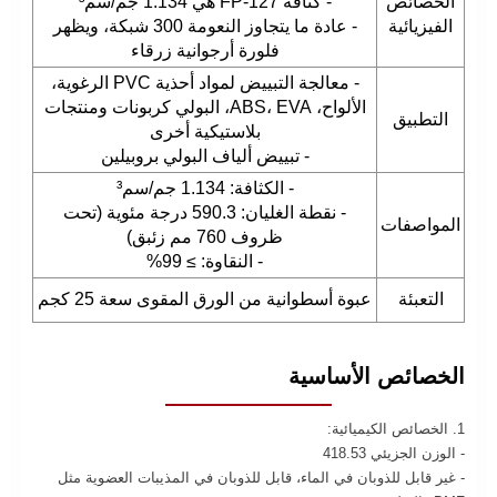
الخصائص
- كثافة FP-127 هي 1.134 جم/سم³
الفيزيائية
- عادة ما يتجاوز النعومة 300 شبكة، ويظهر
فلورة أرجوانية زرقاء
- معالجة التبييض لمواد أحذية PVC الرغوية،
الألواح، ABS، EVA، البولي كربونات ومنتجات
التطبيق
بلاستيكية أخرى
- تبييض ألياف البولي بروبيلين
- الكثافة: 1.134 جم/سم³
- نقطة الغليان: 590.3 درجة مئوية (تحت
المواصفات
ظروف 760 مم زئبق)
- النقاوة: ≥ 99%
التعبئة
عبوة أسطوانية من الورق المقوى سعة 25 كجم
الخصائص الأساسية
1. الخصائص الكيميائية:
- الوزن الجزيئي 418.53
- غير قابل للذوبان في الماء، قابل للذوبان في المذيبات العضوية مثل