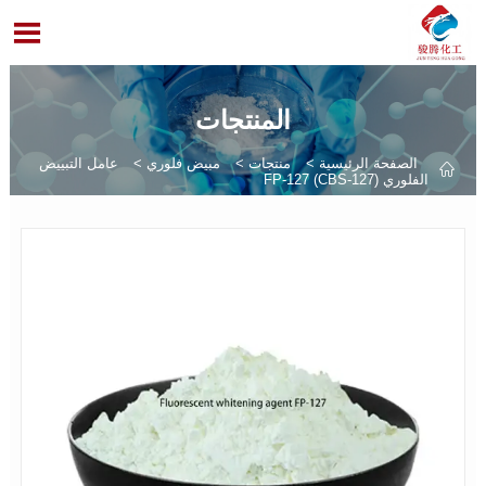

المنتجات
الصفحة الرئيسية
>
منتجات
>
مبيض فلوري
>
عامل التبييض

الفلوري FP-127 (CBS-127)