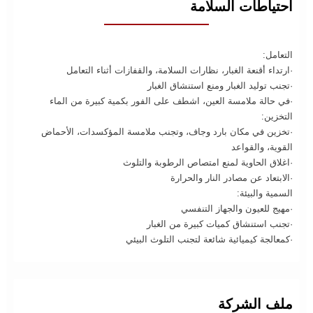
احتياطات السلامة
التعامل:
·ارتداء أقنعة الغبار، نظارات السلامة، والقفازات أثناء التعامل
·تجنب توليد الغبار ومنع استنشاق الغبار
·في حالة ملامسة العين، اشطف على الفور بكمية كبيرة من الماء
التخزين:
·تخزين في مكان بارد وجاف، وتجنب ملامسة المؤكسدات، الأحماض
القوية، والقواعد
·اغلاق الحاوية لمنع امتصاص الرطوبة والتلوث
·الابتعاد عن مصادر النار والحرارة
السمية والبيئة:
·مهيج للعيون والجهاز التنفسي
·تجنب استنشاق كميات كبيرة من الغبار
·كمعالجة كيميائية شائعة لتجنب التلوث البيئي
ملف الشركة