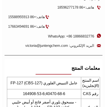

هاتف:+86 18596277178

هاتف:+86 15588955913

هاتف:+86 17663494691

WhatsApp: +86 18866832776

البريد الإلكتروني: victoria@juntengchem.com
معلمات المنتج
اسم المنتج
عامل التبييض الفلوري FP-127 (CBS-127)
(الإنجليزية)
رقم CAS
40470-68-6;164908-53-6
- مسحوق بلوري أصفر فاتح أو أبيض حليبي