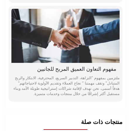
مفهوم التعاون العميق المربح للجانبين
ملتزمين بمفهوم "النزاهة، التدبير السريع، المحترفية، الابتكار والربح
المتبادل" وتقف مهمتنا " نجاح العملاء وتقديم الأولوية لاحتياجاتهم"
هدفاً أسمى، نحن نهدف لإقامة شراكات إستراتيجية طويلة الأمد وبناء
مستقبل أكثر إشراقًا من خلال منتجات وخدمات متميزة.
منتجات ذات صلة