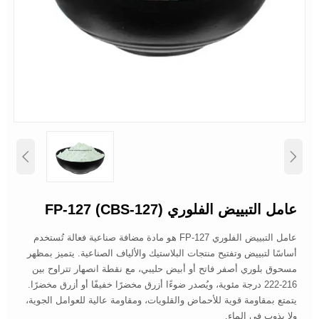


عامل التبييض الفلوري FP-127 (CBS-127)
عامل التبييض الفلوري FP-127 هو مادة مضافة صناعية فعالة تُستخدم
أساسًا لتبييض وتفتيح منتجات البلاستيك والألياف الصناعية. يتميز بمظهر
مسحوق بلوري أصفر فاتح أو أبيض حليبي، مع نقطة انصهار تتراوح بين
216-222 درجة مئوية، ويُصدر ضوءًا أزرق مخضرًا خفيفًا أو أزرق مخضرًا.
يتمتع بمقاومة قوية للأحماض والقلويات، ومقاومة عالية للعوامل الجوية،
ولا يذوب في الماء.