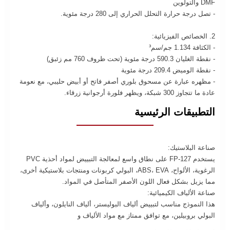
DMF والتولوين
- تصل درجة حرارة التحلل الحراري إلى 280 درجة مئوية.
2. الخصائص الفيزيائية:
- الكثافة 1.134 جم/سم³
- نقطة الغليان 590.3 درجة مئوية (تحت ظروف 760 مم زئبق)
- نقطة الوميض 209.4 درجة مئوية
- مظهره عبارة عن مسحوق بلوري أصفر فاتح أو أبيض حليبي، مع نعومة
عادة ما تتجاوز 300 شبكة، ويظهر فلورة أرجوانية زرقاء.
التطبيقات الرئيسية
صناعة البلاستيك:
يستخدم FP-127 على نطاق واسع لمعالجة التبييض لمواد أحذية PVC
الرغوية، الألواح، ABS، EVA، البولي كربونات ومنتجات بلاستيكية أخرى،
مما يزيل بشكل فعال اللون الأصفر المتأصل في المواد.
صناعة الألياف الكيميائية:
هذا النموذج مناسب لتبييض ألياف البوليستر، ألياف النايلون، وألياف
البولي بروبيلين، مع توافق ممتاز مع مواد الألياف و