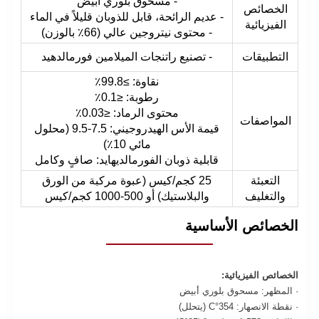
- مسحوق بلوري أبيض
الخصائص
- عديم الرائحة، قابل للذوبان قليلاً في الماء
الفيزيائية
- محتوى نيتروجين عالي (66٪ بالوزن)
التطبيقات
- تصنيع راتنجات الميلامين فورمالدهيد
نقاوة: ≥99.8٪
رطوبة: ≤0.1٪
محتوى الرماد: ≤0.03٪
المواصفات
قيمة الأس الهيدروجيني: 7.5-9.5 (محلول
مائي 10٪)
قابلية ذوبان الفورمالديهايد: صافٍ وكامل
التعبئة
25 كجم/كيس (عبوة مركبة من الورق
والتغليف
والبلاستيك) أو 500-1000 كجم/كيس
الخصائص الأساسية
الخصائص الفيزيائية:
· المظهر: مسحوق بلوري أبيض
· نقطة الانصهار: 354°C (يتحلل)