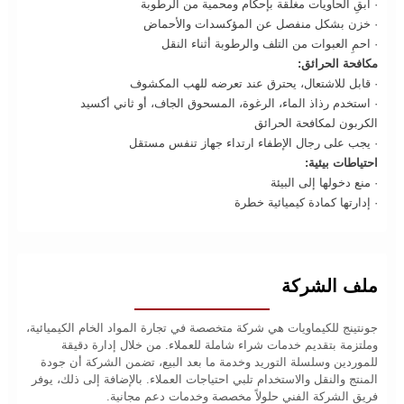
· أبقِ الحاويات مغلقة بإحكام ومحمية من الرطوبة
· خزن بشكل منفصل عن المؤكسدات والأحماض
· احمِ العبوات من التلف والرطوبة أثناء النقل
مكافحة الحرائق:
· قابل للاشتعال، يحترق عند تعرضه للهب المكشوف
· استخدم رذاذ الماء، الرغوة، المسحوق الجاف، أو ثاني أكسيد
الكربون لمكافحة الحرائق
· يجب على رجال الإطفاء ارتداء جهاز تنفس مستقل
احتياطات بيئية:
· منع دخولها إلى البيئة
· إدارتها كمادة كيميائية خطرة
ملف الشركة
جونتينج للكيماويات هي شركة متخصصة في تجارة المواد الخام الكيميائية،
وملتزمة بتقديم خدمات شراء شاملة للعملاء. من خلال إدارة دقيقة
للموردين وسلسلة التوريد وخدمة ما بعد البيع، تضمن الشركة أن جودة
المنتج والنقل والاستخدام تلبي احتياجات العملاء. بالإضافة إلى ذلك، يوفر
فريق الشركة الفني حلولاً مخصصة وخدمات دعم مجانية.