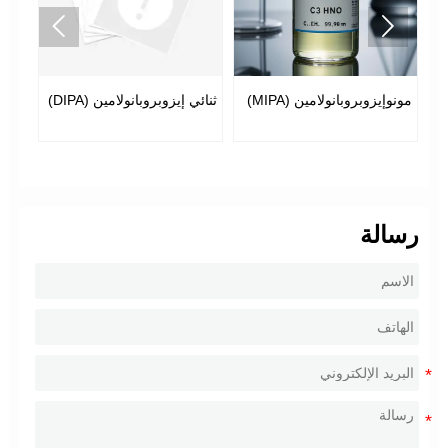


مونوإيزوبروبانولامين (MIPA)
ثنائي إيزوبروبانولامين (DIPA)
بير
رسالة