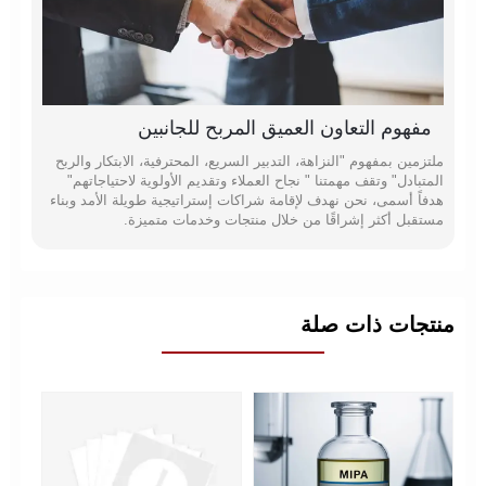
مفهوم التعاون العميق المربح للجانبين
ملتزمين بمفهوم "النزاهة، التدبير السريع، المحترفية، الابتكار والربح
المتبادل" وتقف مهمتنا " نجاح العملاء وتقديم الأولوية لاحتياجاتهم"
هدفاً أسمى، نحن نهدف لإقامة شراكات إستراتيجية طويلة الأمد وبناء
مستقبل أكثر إشراقًا من خلال منتجات وخدمات متميزة.
منتجات ذات صلة