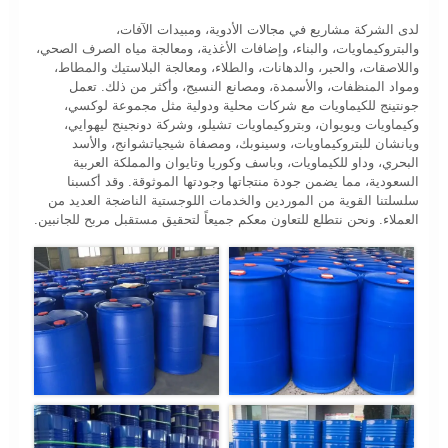
لدى الشركة مشاريع في مجالات الأدوية، ومبيدات الآفات،
والبتروكيماويات، والبناء، وإضافات الأغذية، ومعالجة مياه الصرف الصحي،
واللاصقات، والحبر، والدهانات، والطلاء، ومعالجة البلاستيك والمطاط،
ومواد المنظفات، والأسمدة، ومصانع النسيج، وأكثر من ذلك. تعمل
جونتينج للكيماويات مع شركات محلية ودولية مثل مجموعة لوكسي،
وكيماويات ويويوان، وبتروكيماويات تشيلو، وشركة دونجينج ليهوايي،
ويانشان للبتروكيماويات، وسينوبك، ومصفاة شيجياتشوانج، والأسد
البحري، وداو للكيماويات، وباسف وكوريا وتايوان والمملكة العربية
السعودية، مما يضمن جودة منتجاتها وجودتها الموثوقة. وقد أكسبنا
سلسلتنا القوية من الموردين والخدمات اللوجستية الناضجة العديد من
العملاء. ونحن نتطلع للتعاون معكم جميعاً لتحقيق مستقبل مربح للجانبين.