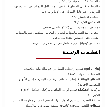
· الكثافة: 1.573 جم/سم³ (25°C)
· الذوبانية: قابل للذوبان قليلاً في الماء، قابل للذوبان في الجلسرين،
البيريدين؛ غير قابل للذوبان في الإيثانول، الإيثر
· معامل الانكسار: 1.872
الخصائص الكيميائية:
· محتوى نيتروجين عالي (66٪)، قاعدي ضعيف
· يتفاعل مع الفورمالديهايد لتكوين راتنجات الميلامين-فورمالديهايد
· يتحلل عند التسخين منتجًا سيانيدات
· مستقر كيميائيًا، غير متفاعل في درجة حرارة الغرفة
التطبيقات الرئيسية
إنتاج الراتنج:
تصنيع راتنجات الميلامين-فورمالديهايد للبلاستيك،
الطلاءات، المواد اللاصقة
الصفائح الرقائقية:
إنتاج الصفائح الرقائقية الزخرفية (مثل الألواح
المقاومة للحريق)
مركبات التشكيل:
تصنيع أواني المائدة، مركبات تشكيل الأجزاء
الكهربائية
صناعة النسيج:
يستخدم كعامل إنهاء للنسيج لتحسين مقاومة التجاعيد
مثبطات اللهب:
يستخدم كإضافة مثبطة للهب في البلاستيك