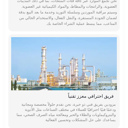
نحن نجمع الموارد عبر كافة فئات المنتجات، بما في ذلك المذيبات
العضوية، والراتنجات والمطاط، والمواد الكيميائية غير العضوية.
وسيتم مراقبة الموردين وسلسلة التوريد وخدمة ما بعد البيع بدقة
لضمان الجودة المستقرة، والنقل الفعال، والاستخدام الخالي من
المتاعب، مما يبسط عملية الشراء الخاصة بك.
فريق احترافي معزز تقنياً
مزودين بفريق فني ذو خبرة، نحن نقدم حلولاً مخصصة ومجانية
ودعمًا فنيًا احترافيًا للعملاء في مختلف الصناعات مثل الأدوية
والبتروكيماويات والطلاء والحبر ومعالجة مياه الصرف الصحي، مما
يساعدك على حل المشكلات وتحسين الفعالية