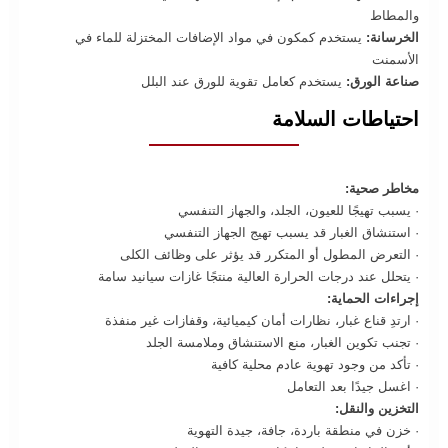
والمطاط
الخرسانة:
يستخدم كمكون في مواد الإضافات المختزلة للماء في
الأسمنت
صناعة الورق:
يستخدم كعامل تقوية للورق عند البلل
احتياطات السلامة
مخاطر صحية:
· يسبب تهيجًا للعيون، الجلد، والجهاز التنفسي
· استنشاق الغبار قد يسبب تهيج الجهاز التنفسي
· التعرض المطول أو المتكرر قد يؤثر على وظائف الكلى
· يتحلل عند درجات الحرارة العالية منتجًا غازات سيانيد سامة
إجراءات الحماية:
· ارتدِ قناع غبار، نظارات أمان كيميائية، وقفازات غير منفذة
· تجنب تكوين الغبار، منع الاستنشاق وملامسة الجلد
· تأكد من وجود تهوية عادم محلية كافية
· اغسل جيدًا بعد التعامل
التخزين والنقل:
· خزن في منطقة باردة، جافة، جيدة التهوية