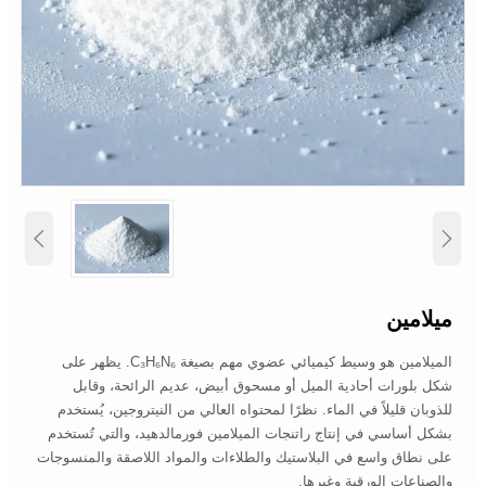


ميلامين
الميلامين هو وسيط كيميائي عضوي مهم بصيغة C₃H₆N₆. يظهر على
شكل بلورات أحادية الميل أو مسحوق أبيض، عديم الرائحة، وقابل
للذوبان قليلاً في الماء. نظرًا لمحتواه العالي من النيتروجين، يُستخدم
بشكل أساسي في إنتاج راتنجات الميلامين فورمالدهيد، والتي تُستخدم
على نطاق واسع في البلاستيك والطلاءات والمواد اللاصقة والمنسوجات
والصناعات الورقية وغيرها.