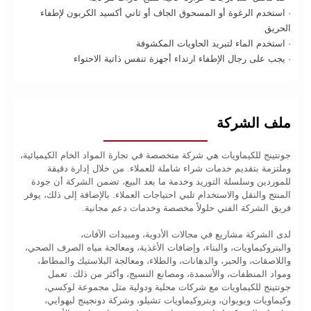
· استخدم الرغوة أو المسحوق الجاف أو ثاني أكسيد الكربون لإطفاء
الحريق
· استخدم الماء لتبريد الحاويات المكشوفة
· يجب على رجال الإطفاء ارتداء أجهزة تنفس ذاتية الاحتواء
ملف الشركة
جونتينج للكيماويات هي شركة متخصصة في تجارة المواد الخام الكيميائية،
وملتزمة بتقديم خدمات شراء شاملة للعملاء. من خلال إدارة دقيقة
للموردين وسلسلة التوريد وخدمة ما بعد البيع، تضمن الشركة أن جودة
المنتج والنقل والاستخدام تلبي احتياجات العملاء. بالإضافة إلى ذلك، يوفر
فريق الشركة الفني حلولاً مخصصة وخدمات دعم مجانية.
لدى الشركة مشاريع في مجالات الأدوية، ومبيدات الآفات،
والبتروكيماويات، والبناء، وإضافات الأغذية، ومعالجة مياه الصرف الصحي،
واللاصقات، والحبر، والدهانات، والطلاء، ومعالجة البلاستيك والمطاط،
ومواد المنظفات، والأسمدة، ومصانع النسيج، وأكثر من ذلك. تعمل
جونتينج للكيماويات مع شركات محلية ودولية مثل مجموعة لوكسي،
وكيماويات ويويوان، وبتروكيماويات تشيلو، وشركة دونجينج ليهوايي،