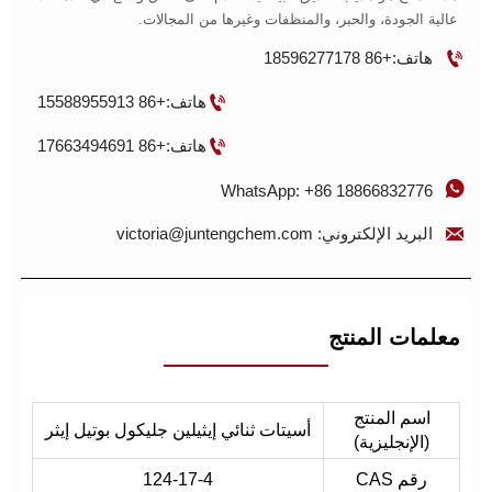
عالية الجودة، والحبر، والمنظفات وغيرها من المجالات.

هاتف:+86 18596277178

هاتف:+86 15588955913

هاتف:+86 17663494691

WhatsApp: +86 18866832776

البريد الإلكتروني: victoria@juntengchem.com
معلمات المنتج
اسم المنتج
أسيتات ثنائي إيثيلين جليكول بوتيل إيثر
(الإنجليزية)
رقم CAS
124-17-4