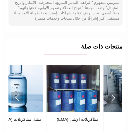
ملتزمين بمفهوم "النزاهة، التدبير السريع، المحترفية، الابتكار والربح
المتبادل" وتقف مهمتنا " نجاح العملاء وتقديم الأولوية لاحتياجاتهم"
هدفاً أسمى، نحن نهدف لإقامة شراكات إستراتيجية طويلة الأمد وبناء
مستقبل أكثر إشراقًا من خلال منتجات وخدمات متميزة.
منتجات ذات صلة


أسيتات البروبيل n
ميثاكريلات الإيثيل (EMA)
ميثي