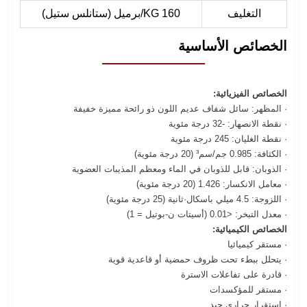
التغليف
160 KG/برميل (ستانلس ستيل)
الخصائص الأساسية
الخصائص الفيزيائية:
· المظهر: سائل شفاف عديم اللون ذو رائحة مميزة خفيفة
· نقطة الانصهار: -32 درجة مئوية
· نقطة الغليان: 245 درجة مئوية
· الكثافة: 0.985 جم/سم³ (20 درجة مئوية)
· الذوبان: قابل للذوبان في الماء ومعظم المذيبات العضوية
· معامل الانكسار: 1.426 (20 درجة مئوية)
· اللزوجة: 4.5 ميلي باسكال·ثانية (25 درجة مئوية)
· معدل التبخر: <0.01 (أسيتات ن-بوتيل = 1)
الخصائص الكيميائية:
· مستقر كيميائيا
· يتحلل ببطء تحت ظروف حمضية أو قاعدية قوية
· قادرة على تفاعلات الاسترة
· مستقر للمؤكسدات
· استقرار حراري جيد