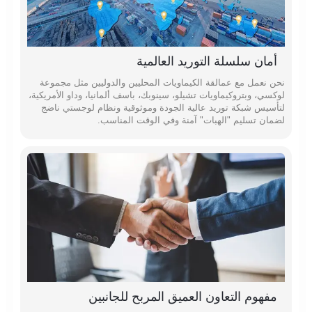
أمان سلسلة التوريد العالمية
نحن نعمل مع عمالقة الكيماويات المحليين والدوليين مثل مجموعة
لوكسي، وبتروكيماويات تشيلو، سينوبك، باسف ألمانيا، وداو الأمريكية،
لتأسيس شبكة توريد عالية الجودة وموثوقية ونظام لوجستي ناضج
لضمان تسليم "الهبات" آمنة وفي الوقت المناسب.
مفهوم التعاون العميق المربح للجانبين