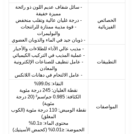
- سائل شفاف عديم اللون ذو رائحة
مميزة خفيفة
الخصائص
- درجة غليان عالية وتقلب منخفض
الفيزيائية
- قوة مذيبة ممتازة للراتنجات
والبوليمرات
- ذوبان جيد في الماء والذوبان العضوي
- مذيب عالي الأداء للطلاءات والأحبار
- عملية المذيب في التركيب الكيميائي
التطبيقات
- عامل تنظيف للصناعات الإلكترونية
والمعادن
- عامل الالتحام في دهانات اللاتكس
النقاء: ≥99.0%
نقطة الغليان: 245 درجة مئوية
الكثافة: 0.985 جم/سم³ (20 درجة
مئوية)
المواصفات
نقطة الوميض: 110 درجة مئوية (الكوب
المغلق)
محتوى الماء: ≤0.1%
الحموضة: ≤0.01% (كحمض الأسيتيك)