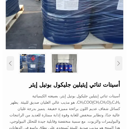


أسيتات ثنائي إيثيلين جليكول بوتيل إيثر
أسيتات ثنائي إيثيلين جليكول بوتيل إيثر، بصيغته الكيميائية
CH₃COO(CH₂CH₂O)₂C₄H₉، هو مذيب عالي الغليان صديق للبيئة. يظهر
كسائل شفاف عديم اللون برائحة مميزة خفيفة. يتميز بدرجة غليان
عالية جدًا، وتطاير منخفض للغاية وقوة إذابة ممتازة للعديد من الراتنجات
والبوليمرات والزيوت. مع سمية منخفضة وقابلية جيدة للتحلل البيولوجي،
هذا المنتج هو مذيب صديق للبيئة يُستخدم على نطاق واسع في الدهانات