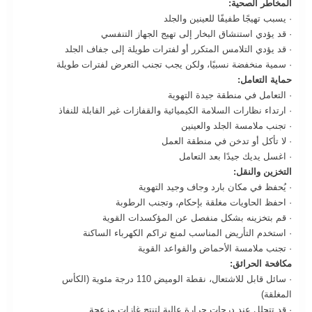
المخاطر الصحية:
· يسبب تهيجًا طفيفًا للعينين والجلد
· قد يؤدي استنشاق البخار إلى تهيج الجهاز التنفسي
· قد يؤدي التلامس المتكرر أو لفترات طويلة إلى جفاف الجلد
· سمية منخفضة نسبيًا، ولكن يجب تجنب التعرض لفترات طويلة
حماية التعامل:
· التعامل في منطقة جيدة التهوية
· ارتداء نظارات السلامة الكيميائية والقفازات غير القابلة للنفاذ
· تجنب ملامسة الجلد والعينين
· لا تأكل أو تدخن في منطقة العمل
· اغسل يديك جيدًا بعد التعامل
التخزين والنقل:
· يُحفظ في مكان بارد وجاف وجيد التهوية
· احفظ الحاويات مغلقة بإحكام، وتجنب الرطوبة
· قم بتخزينه بشكل منفصل عن المؤكسدات القوية
· استخدم التأريض المناسب لمنع تراكم الكهرباء الساكنة
· تجنب ملامسة الأحماض والقواعد القوية
مكافحة الحرائق:
· سائل قابل للاشتعال، نقطة الوميض 110 درجة مئوية (الكأس
المغلقة)
· قد تتحلل عند درجات حرارة عالية لتنتج غازات مزعجة