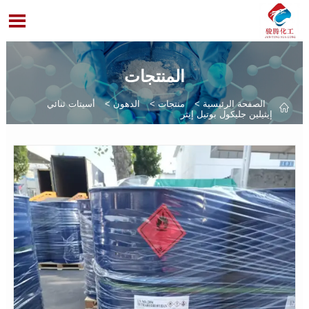

المنتجات
الصفحة الرئيسية
>
منتجات
>
الدهون
>
أسيتات ثنائي

إيثيلين جليكول بوتيل إيثر