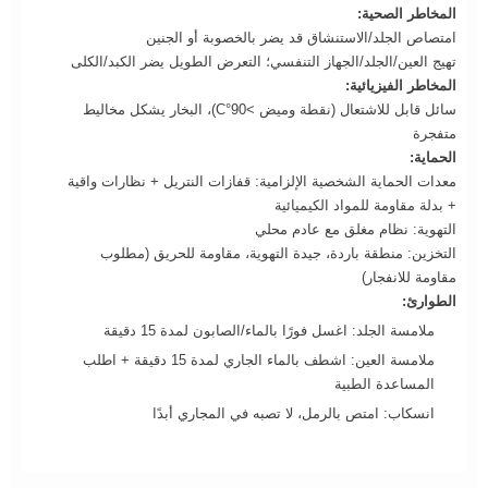
المخاطر الصحية:
امتصاص الجلد/الاستنشاق قد يضر بالخصوبة أو الجنين
تهيج العين/الجلد/الجهاز التنفسي؛ التعرض الطويل يضر الكبد/الكلى
المخاطر الفيزيائية:
سائل قابل للاشتعال (نقطة وميض >90°C)، البخار يشكل مخاليط
متفجرة
الحماية:
معدات الحماية الشخصية الإلزامية: قفازات النتريل + نظارات واقية
+ بدلة مقاومة للمواد الكيميائية
التهوية: نظام مغلق مع عادم محلي
التخزين: منطقة باردة، جيدة التهوية، مقاومة للحريق (مطلوب
مقاومة للانفجار)
الطوارئ:
ملامسة الجلد: اغسل فورًا بالماء/الصابون لمدة 15 دقيقة
ملامسة العين: اشطف بالماء الجاري لمدة 15 دقيقة + اطلب
المساعدة الطبية
انسكاب: امتص بالرمل، لا تصبه في المجاري أبدًا