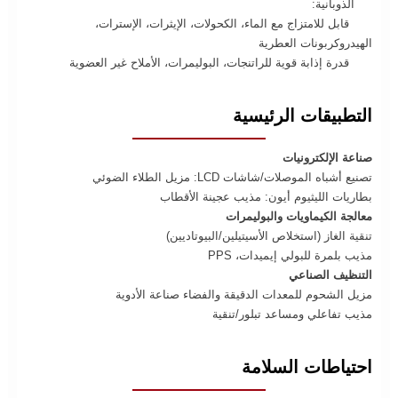
الذوبانية:
قابل للامتزاج مع الماء، الكحولات، الإيثرات، الإسترات،
الهيدروكربونات العطرية
قدرة إذابة قوية للراتنجات، البوليمرات، الأملاح غير العضوية
التطبيقات الرئيسية
صناعة الإلكترونيات
تصنيع أشباه الموصلات/شاشات LCD: مزيل الطلاء الضوئي
بطاريات الليثيوم أيون: مذيب عجينة الأقطاب
معالجة الكيماويات والبوليمرات
تنقية الغاز (استخلاص الأسيتيلين/البيوتاديين)
مذيب بلمرة للبولي إيميدات، PPS
التنظيف الصناعي
مزيل الشحوم للمعدات الدقيقة والفضاء صناعة الأدوية
مذيب تفاعلي ومساعد تبلور/تنقية
احتياطات السلامة