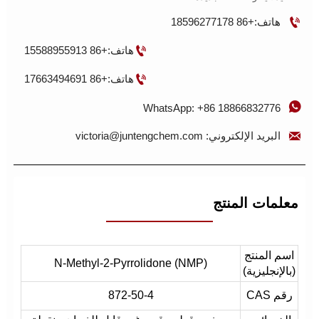

هاتف:+86 18596277178

هاتف:+86 15588955913

هاتف:+86 17663494691

WhatsApp: +86 18866832776

البريد الإلكتروني: victoria@juntengchem.com
معلمات المنتج
اسم المنتج
N-Methyl-2-Pyrrolidone (NMP)
(بالإنجليزية)
رقم CAS
872-50-4