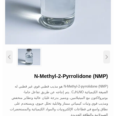


N-Methyl-2-Pyrrolidone (NMP)
N-Methyl-2-pyrrolidone (NMP) هو مذيب قطبي قوي غير قطبي له
الصيغة الكيميائية C₅H₉NO. يتم إنتاجه عن طريق تفاعل جاما-
بوتيرولاكتون مع الميثيلامين، ويتميز بدرجة غليان عالية وتطاير منخفض
ومذيب قوي وثبات كيميائي ممتاز وقابلية تحلل حيوي، ويستخدم على
نطاق واسع في قطاعات الإلكترونيات والمواد الكيميائية والمستحضرات
الصيدلانية والطاقة الجديدة.