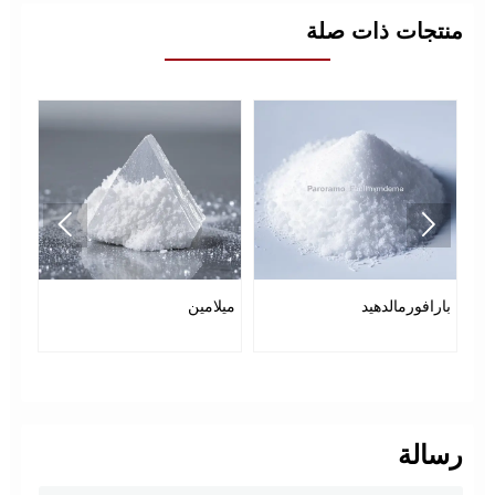
منتجات ذات صلة


بارافورمالدهيد
ميلامين
هيد
رسالة