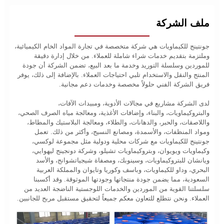
ملف الشركة
جونتينج للكيماويات هي شركة متخصصة في تجارة المواد الخام الكيميائية،
وملتزمة بتقديم خدمات شراء شاملة للعملاء. من خلال إدارة دقيقة
للموردين وسلسلة التوريد وخدمة ما بعد البيع، تضمن الشركة أن جودة
المنتج والنقل والاستخدام تلبي احتياجات العملاء. بالإضافة إلى ذلك، يوفر
فريق الشركة الفني حلولاً مخصصة وخدمات دعم مجانية.
لدى الشركة مشاريع في مجالات الأدوية، ومبيدات الآفات،
والبتروكيماويات، والبناء، وإضافات الأغذية، ومعالجة مياه الصرف الصحي،
واللاصقات، والحبر، والدهانات، والطلاء، ومعالجة البلاستيك والمطاط،
ومواد المنظفات، والأسمدة، ومصانع النسيج، وأكثر من ذلك. تعمل
جونتينج للكيماويات مع شركات محلية ودولية مثل مجموعة لوكسي،
وكيماويات ويويوان، وبتروكيماويات تشيلو، وشركة دونجينج ليهوايي،
ويانشان للبتروكيماويات، وسينوبك، ومصفاة شيجياتشوانج، والأسد
البحري، وداو للكيماويات، وباسف وكوريا وتايوان والمملكة العربية
السعودية، مما يضمن جودة منتجاتها وجودتها الموثوقة. وقد أكسبنا
سلسلتنا القوية من الموردين والخدمات اللوجستية الناضجة العديد من
العملاء. ونحن نتطلع للتعاون معكم جميعاً لتحقيق مستقبل مربح للجانبين.