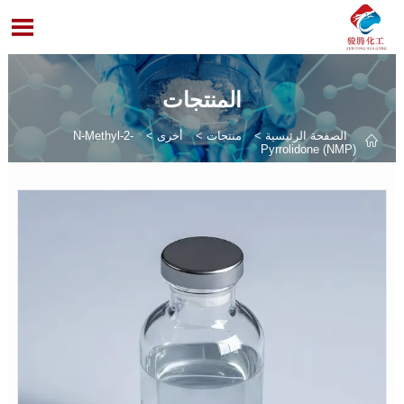

المنتجات
الصفحة الرئيسية
>
منتجات
>
أخرى
>
N-Methyl-2-

Pyrrolidone (NMP)