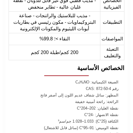
الخصائص
- مذيب قطبي قوي غير قابل للذوبان - نقطة
الفيزيائية
غليان عالية - تطاير منخفض
- مذيب للبلاستيك والراتنجات - صناعة
التطبيقات
البتروكيماويات - مكون رئيسي في بطاريات
أيونات الليثيوم والمكونات الإلكترونية
المواصفات
النقاء >؛ 99.8%
التعبئة
200 كجم/طبلة 200 كجم
والتغليف
الخصائص الأساسية
الصيغة الكيميائية: C₅H₉NO
رقم CAS: 872-50-4
المظهر: سائل شفاف عديم اللون إلى أصفر فاتح
الرائحة: رائحة أمينية خفيفة
نقطة الغليان: 202–204°C
نقطة الانصهار: -24°C
الكثافة (25°C): 1.028–1.033 جم/سم³
نقطة الوميض: 91–95°C (سائل قابل للاشتعال)