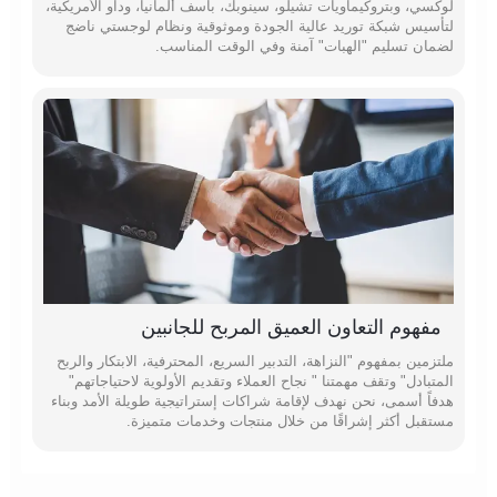
لوكسي، وبتروكيماويات تشيلو، سينوبك، باسف ألمانيا، وداو الأمريكية،
لتأسيس شبكة توريد عالية الجودة وموثوقية ونظام لوجستي ناضج
لضمان تسليم "الهبات" آمنة وفي الوقت المناسب.
مفهوم التعاون العميق المربح للجانبين
ملتزمين بمفهوم "النزاهة، التدبير السريع، المحترفية، الابتكار والربح
المتبادل" وتقف مهمتنا " نجاح العملاء وتقديم الأولوية لاحتياجاتهم"
هدفاً أسمى، نحن نهدف لإقامة شراكات إستراتيجية طويلة الأمد وبناء
مستقبل أكثر إشراقًا من خلال منتجات وخدمات متميزة.