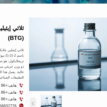
ثلاثي إيثيل
(BTG)
باسم 
تريجلايكول، هو سا
ذو وزن جزيئي مرت
عالية. يعمل هذا 
التطبيقات الصناع

هاتف:+86 18596277178

هاتف:+86 15588955913

هاتف:+86 17663494691


866832776