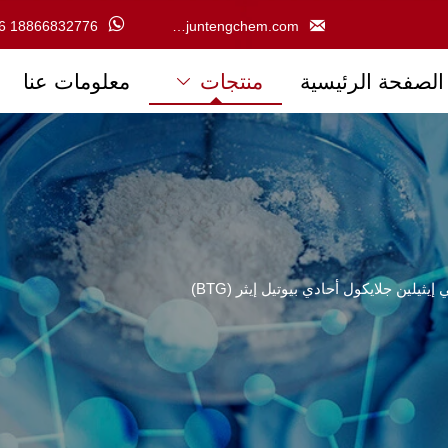


6 18866832776
victoria@juntengchem.com
الصفحة الرئيسية
منتجات
معلومات عنا

ي إيثيلين جلايكول أحادي بيوتيل إيثر (BTG)