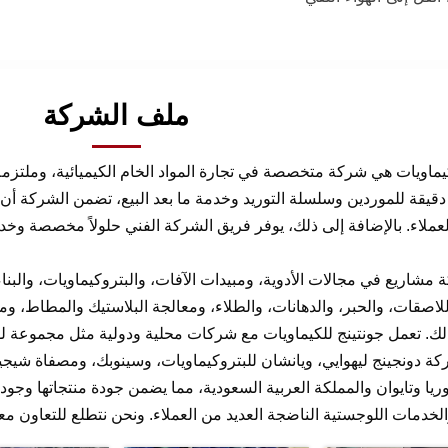
ملف الشركة
كيماويات هي شركة متخصصة في تجارة المواد الخام الكيميائية، وملتزم
دقيقة للموردين وسلسلة التوريد وخدمة ما بعد البيع، تضمن الشركة أن ج
لعملاء. بالإضافة إلى ذلك، يوفر فريق الشركة الفني حلولاً مخصصة وخ
مشاريع في مجالات الأدوية، ومبيدات الآفات، والبتروكيماويات، والبنا
لاصقات، والحبر، والدهانات، والطلاء، ومعالجة البلاستيك والمطاط، وم
لك. تعمل جونتينج للكيماويات مع شركات محلية ودولية مثل مجموعة لو
ة دونجينج ليهوايي، ويانشان للبتروكيماويات، وسينوبك، ومصفاة شيجيات
ا وتايوان والمملكة العربية السعودية، مما يضمن جودة منتجاتها وجودته
لخدمات اللوجستية الناضجة العديد من العملاء. ونحن نتطلع للتعاون مع