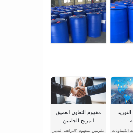
لتوريد
مفهوم التعاون العميق
ة
المربح للجانبين
 الكيماويات
ملتزمين بمفهوم "النزاهة، التدبير