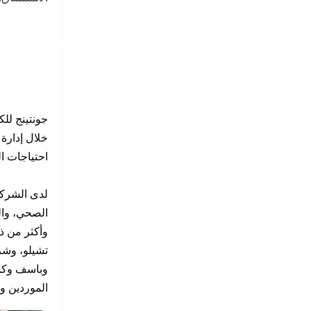
جونتينج لل
خلال إدارة 
احتياجات ا
لدى الشركة 
الصحي، وال
وأكثر من ذ
تشيلو، وشرك
وباسف وكوري
الموردين وا