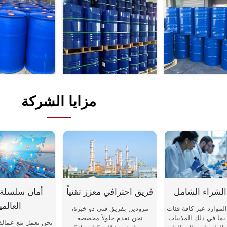
مزايا الشركة
لشراء الشامل
فريق احترافي معزز تقنياً
أمان سلسلة ا
العالمي
لموارد عبر كافة فئات
مزودين بفريق فني ذو خبرة،
بما في ذلك المذيبات
نحن نقدم حلولاً مخصصة
نحن نعمل مع عمالقة