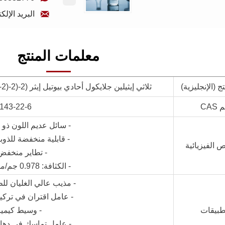

البريد الإلكتروني: chem.com
معلمات المنتج
ج (الإنجليزية)
ثلاثي إيثيلين جلايكول أحادي بيوتيل إيثر (2-(2-(2-بيوتوكسي إيثوكسي)إيثوكسي)إيثانول)
CAS
143-22-6
- سائل عديم اللون ذو 
- قابلية منخفضة للذوب
 الفيزيائية
- تطاير منخفض 
- الكثافة: 0.978 جم/مل عند 20°C
- مذيب عالي الغليان للط
- عامل اقتران في تركي
طبيقات
- وسيط كيميا
- عامل تماسك في دهان