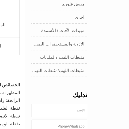
مبيض فلوري
أخرى
الم
مبيدات الآفات / الأسمدة
الأدوية والمستحضرات الصيدلانية
ا
مثبطات اللهب والملدنات
مثبطات اللهب/مثبطات اللهب/المواد الملدنة
الخصائص الف
المظهر: سا
تدليك
الرائحة: را
نقطة الغليان: 2
نقطة الانصهار:
نقطة الوميض: 118°C (ك