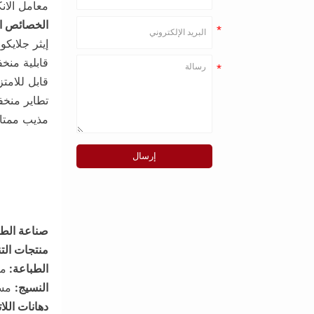
معامل الانكسار: 438
الخصائص الك
إيثر جلايكو
قابلية منخ
قابل للامت
تطاير منخف
مذيب ممتاز
إرسال
صناعة الطل
منتجات الت
الطباعة:
مذ
النسيج:
مسا
دهانات الل