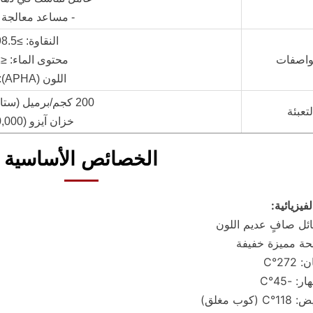
- مساعد معالجة 
النقاوة: ≥98.5%
واصفات
محتوى الماء: ≤0.2%
اللون (APHA): ≤20
200 كجم/برميل (ستانلس ستيل)
لتعبئة
خزان آيزو (20,000 لتر)
الخصائص الأساسية
يزيائية:
ئل صافٍ عديم اللون
ئحة مميزة خفيفة
27°C
 -45°C
وب مغلق)