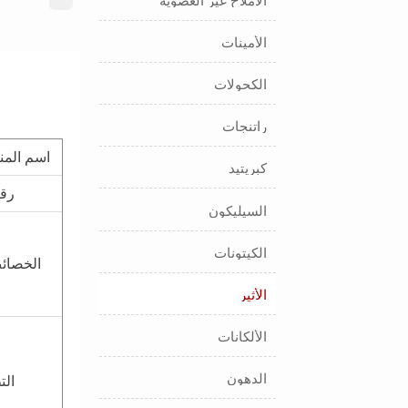
الأملاح غير العضوية
الأمينات
الكحولات
راتنجات
اسم المنت
كبريتيد
رقم 
السيليكون
الكيتونات
الخصائص
الأثير
الألكانات
الدهون
الت