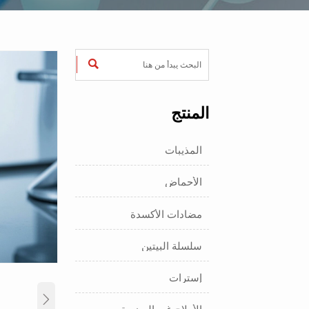

المنتج
المذيبات
الأحماض
مضادات الأكسدة
سلسلة البيتين
إسترات
