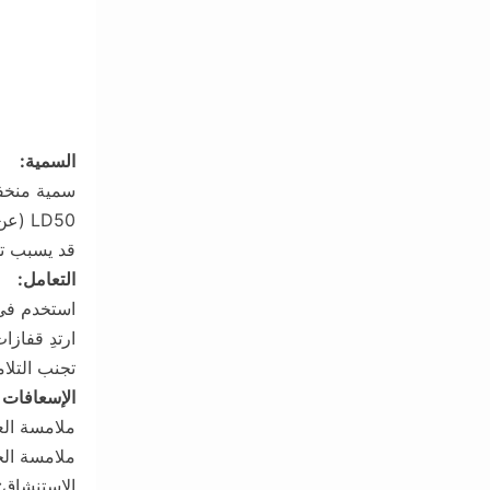
السمية:
سمية منخف
LD50 (عن طريق الفم، الجرذ): 5,600 مجم/كجم
قد يسبب ته
التعامل:
استخدم في 
ارتدِ قفازا
تجنب التلا
الإسعافات ا
ملامسة العين
ملامسة الج
الاستنشاق: 