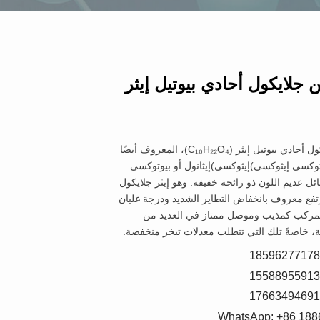
ين جلايكول أحادي بيوتيل إيثر
ثلاثي إيثيلين جلايكول أحادي بيوتيل إيثر (C₁₀H₂₂O₄)، المعروف أيضًا
2-(2-(2-بيوتوكسي إيثوكسي)إيثوكسي)إيثانول أو بيوتوكسي
ئل عديم اللون ذو رائحة خفيفة. وهو إيثر جلايكول
فع معروف بانخفاض التطاير الشديد ودرجة غليان
المركب كمذيب وموصل ممتاز في العديد من
ية، خاصةً تلك التي تتطلب معدلات تبخر منخفضة.
WhatsApp: +86 18