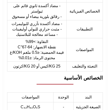
- مضاد أكسدة ثانوي قائم على
الخصائص الفيزيائية
ثيوإستر
- رقائق بلورية بيضاء أو مسحوق
- مضاد أكسدة تآزري للبوليمرات
التطبيقات
- مثبت حراري للبولي أوليفينات
- مساعد معالجة للبلاستيك
النقاوة: >99%
نقطة الانصهار: 64-67°C
المواصفات
قيمة الحمضية: ≤0.5 ملغم KOH/غ
محتوى الرماد: ≤0.01%
التعبئة والتغليف
25 KG/كيس أو 20 KG/كرتون
الخصائص الأساسية
البند
الوحدة
المواصفات
الصيغة الجزيئية
-
C₄₂H₈₂O₄S