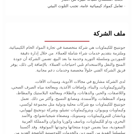
· تعامل كمواد كيميائية عامة، تجنب التلوث البيئي
ملف الشركة
جونتينج للكيماويات هي شركة متخصصة في تجارة المواد الخام الكيميائية،
وملتزمة بتقديم خدمات شراء شاملة للعملاء. من خلال إدارة دقيقة
للموردين وسلسلة التوريد وخدمة ما بعد البيع، تضمن الشركة أن جودة
المنتج والنقل والاستخدام تلبي احتياجات العملاء. بالإضافة إلى ذلك، يوفر
فريق الشركة الفني حلولاً مخصصة وخدمات دعم مجانية.
لدى الشركة مشاريع في مجالات الأدوية، ومبيدات الآفات،
والبتروكيماويات، والبناء، وإضافات الأغذية، ومعالجة مياه الصرف الصحي،
واللاصقات، والحبر، والدهانات، والطلاء، ومعالجة البلاستيك والمطاط،
ومواد المنظفات، والأسمدة، ومصانع النسيج، وأكثر من ذلك. تعمل
جونتينج للكيماويات مع شركات محلية ودولية مثل مجموعة لوكسي،
وكيماويات ويويوان، وبتروكيماويات تشيلو، وشركة دونجينج ليهوايي،
ويانشان للبتروكيماويات، وسينوبك، ومصفاة شيجياتشوانج، والأسد
البحري، وداو للكيماويات، وباسف وكوريا وتايوان والمملكة العربية
السعودية، مما يضمن جودة منتجاتها وجودتها الموثوقة. وقد أكسبنا
سلسلتنا القوية من الموردين والخدمات اللوجستية الناضجة العديد من