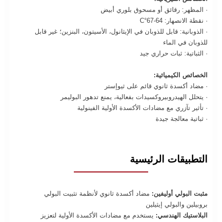
· المظهر: رقائق أو مسحوق بلوري أبيض
· نقطة الانصهار: 64-67°C
· الذوبانية: قابل للذوبان في الإيثانول، الأسيتون، البنزين؛ غير قابل
للذوبان في الماء
· الثباتية: ثبات حراري جيد
الخصائص الكيميائية:
· مضاد أكسدة ثانوي قائم على ثيوإستر
· يتحلل الهيدروبيروكسيدات بفعالية، يمنع تدهور البوليمر
· تأثير تآزري مع مضادات الأكسدة الأولية الفينولية
· ثباتية معالجة جيدة
التطبيقات الرئيسية
مثبت البولي أوليفين:
مضاد أكسدة ثانوي لأنظمة تثبيت البولي
بروبيلين والبولي إيثيلين
البلاستيك الهندسي:
يستخدم مع مضادات الأكسدة الأولية لتعزيز