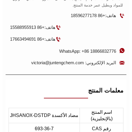
للمواد ويطيل عمر خدمة المنتج.

هاتف:+86 18596277178

هاتف:+86 15588955913

هاتف:+86 17663494691

WhatsApp: +86 18866832776

البريد الإلكتروني: victoria@juntengchem.com
معلمات المنتج
اسم المنتج
مضاد الأكسدة JHSANOX-DSTDP
(بالإنجليزية)
رقم CAS
693-36-7