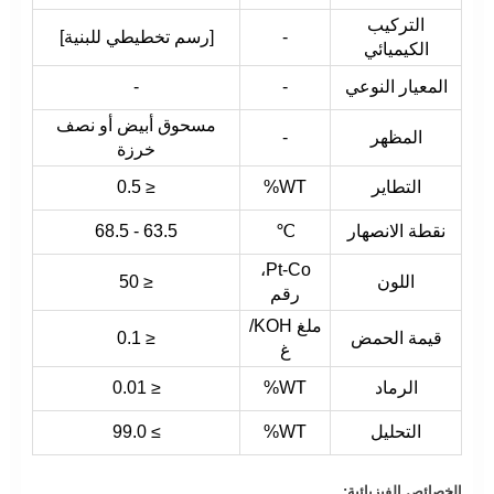
التركيب
-
[رسم تخطيطي للبنية]
الكيميائي
المعيار النوعي
-
-
مسحوق أبيض أو نصف
المظهر
-
خرزة
التطاير
WT%
≤ 0.5
نقطة الانصهار
℃
63.5 - 68.5
Pt-Co،
اللون
≤ 50
رقم
ملغ KOH/
قيمة الحمض
≤ 0.1
غ
الرماد
WT%
≤ 0.01
التحليل
WT%
≥ 99.0
الخصائص الفيزيائية: