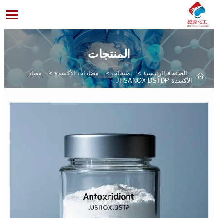

المنتجات
الصفحة الرئيسية
>
منتجات
>
مضادات الأكسدة
>
مضاد

الأكسدة JHSANOX-DSTDP