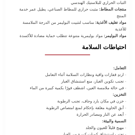
الثبات الحراري للبلاستيك الهندسي
منتجات المطاط:
مثبت حراري للمطاط الصناعي، يطيل عمر خدمة
المنتج
مواد تغليف الأغذية:
مناسب لتثبيت البوليمر من الدرجة الملامسة
للأغذية
مواد البوليمر:
مواد بوليمرية متنوعة تتطلب حماية مضادة للأكسدة
احتياطات السلامة
التعامل:
· ارتدِ قفازات واقية ونظارات السلامة أثناء التعامل
· تجنب تكوين الغبار، منع استنشاق الغبار
· في حالة ملامسة العين، اشطف فورًا بكمية كبيرة من الماء
التخزين:
· خزن في مكان بارد وجاف، تجنب الرطوبة
· أبقِ الحاوية مغلقة بإحكام لمنع امتصاص الرطوبة
· أبعد عن النار ومصادر الحرارة
السمية والبيئة:
· مهيج قليلاً للعيون والجلد
· تجنب استنشاق كميات كبيرة من الغبار