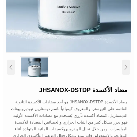


مضاد الأكسدة JHSANOX-DSTDP
مضاد الأكسدة JHSANOX-DSTDP هو أحد مضادات الأكسدة الثانوية
القائمة على الثيوستر، والمعروف كيميائياً باسم ديستاريل ثيودبروبيونات
الديستاريل. كمضاد أكسدة تآزري يُستخدم مع مضادات الأكسدة الأولية،
فهو يعزز بشكل كبير من الثبات الحراري والخصائص المضادة للأكسدة
للبوليمرات. ومن خلال تحلل الهيدروبيروكسيدات المائية المتولدة أثناء
المعالجة والاستخدام، فإنه يمنع بشكل فعال التدهور التأكسدي الحراري