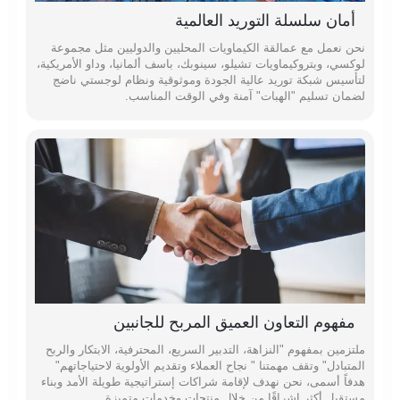
أمان سلسلة التوريد العالمية
نحن نعمل مع عمالقة الكيماويات المحليين والدوليين مثل مجموعة
لوكسي، وبتروكيماويات تشيلو، سينوبك، باسف ألمانيا، وداو الأمريكية،
لتأسيس شبكة توريد عالية الجودة وموثوقية ونظام لوجستي ناضج
لضمان تسليم "الهبات" آمنة وفي الوقت المناسب.
مفهوم التعاون العميق المربح للجانبين
ملتزمين بمفهوم "النزاهة، التدبير السريع، المحترفية، الابتكار والربح
المتبادل" وتقف مهمتنا " نجاح العملاء وتقديم الأولوية لاحتياجاتهم"
هدفاً أسمى، نحن نهدف لإقامة شراكات إستراتيجية طويلة الأمد وبناء
مستقبل أكثر إشراقًا من خلال منتجات وخدمات متميزة.