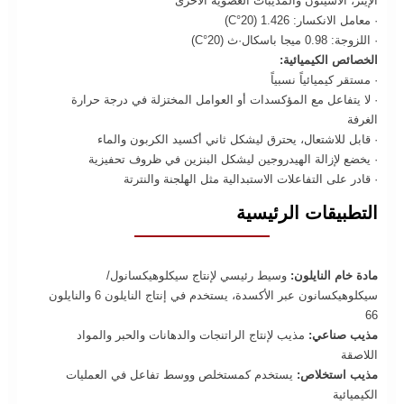
الإيثر، الأسيتون والمذيبات العضوية الأخرى
· معامل الانكسار: 1.426 (20°C)
· اللزوجة: 0.98 ميجا باسكال·ث (20°C)
الخصائص الكيميائية:
· مستقر كيميائياً نسبياً
· لا يتفاعل مع المؤكسدات أو العوامل المختزلة في درجة حرارة
الغرفة
· قابل للاشتعال، يحترق ليشكل ثاني أكسيد الكربون والماء
· يخضع لإزالة الهيدروجين ليشكل البنزين في ظروف تحفيزية
· قادر على التفاعلات الاستبدالية مثل الهلجنة والنترتة
التطبيقات الرئيسية
مادة خام النايلون:
وسيط رئيسي لإنتاج سيكلوهيكسانول/
سيكلوهيكسانون عبر الأكسدة، يستخدم في إنتاج النايلون 6 والنايلون
66
مذيب صناعي:
مذيب لإنتاج الراتنجات والدهانات والحبر والمواد
اللاصقة
مذيب استخلاص:
يستخدم كمستخلص ووسط تفاعل في العمليات
الكيميائية