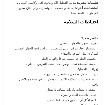
تطبيقات مخبرية:
مذيب للتحليل الكروماتوغرافي وكاشف كيميائي
استخدامات أخرى:
يستخدم كمخفف للبوليمرات وفي إنتاج بعض
الكيماويات المتخصصة
احتياطات السلامة
مخاطر صحية:
· مهيج للعيون والجهاز التنفسي
· استنشاق بخار بتركيز عالي قد يسبب أعراض كبت الجهاز العصبي
المركزي مثل الدوخة والصداع
· ملامسة الجلد قد تسبب جفافاً والتهاب الجلد
· سمية منخفضة نسبياً، ولكن يجب تجنب التعرض المطول
إجراءات الحماية:
· يجب التعامل معه في منطقة جيدة التهوية
· ارتداء نظارات السلامة الكيميائية وقفازات غير منفذة وملابس
واقية
· استخدام معدات وأدوات مضادة للانفجار
· تجنب ملامسة الجلد والعيون
· عدم الأكل أو التدخين في منطقة العمل