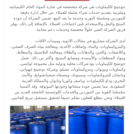
جونتينج للكيماويات هي شركة متخصصة في تجارة المواد الخام الكيميائية،
وملتزمة بتقديم خدمات شراء شاملة للعملاء. من خلال إدارة دقيقة
للموردين وسلسلة التوريد وخدمة ما بعد البيع، تضمن الشركة أن جودة
المنتج والنقل والاستخدام تلبي احتياجات العملاء. بالإضافة إلى ذلك، يوفر
فريق الشركة الفني حلولاً مخصصة وخدمات دعم مجانية.
لدى الشركة مشاريع في مجالات الأدوية، ومبيدات الآفات،
والبتروكيماويات، والبناء، وإضافات الأغذية، ومعالجة مياه الصرف الصحي،
واللاصقات، والحبر، والدهانات، والطلاء، ومعالجة البلاستيك والمطاط،
ومواد المنظفات، والأسمدة، ومصانع النسيج، وأكثر من ذلك. تعمل
جونتينج للكيماويات مع شركات محلية ودولية مثل مجموعة لوكسي،
وكيماويات ويويوان، وبتروكيماويات تشيلو، وشركة دونجينج ليهوايي،
ويانشان للبتروكيماويات، وسينوبك، ومصفاة شيجياتشوانج، والأسد
البحري، وداو للكيماويات، وباسف وكوريا وتايوان والمملكة العربية
السعودية، مما يضمن جودة منتجاتها وجودتها الموثوقة. وقد أكسبنا
سلسلتنا القوية من الموردين والخدمات اللوجستية الناضجة العديد من
العملاء. ونحن نتطلع للتعاون معكم جميعاً لتحقيق مستقبل مربح للجانبين.