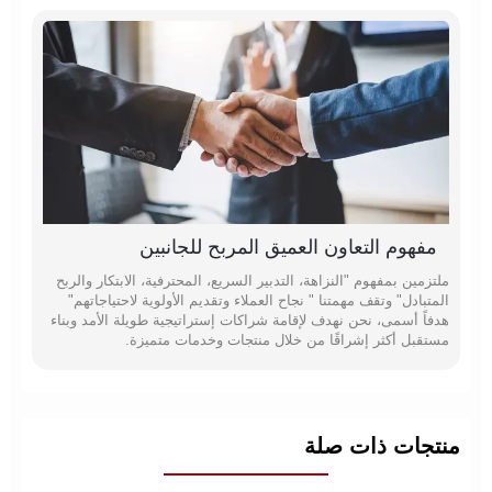
مفهوم التعاون العميق المربح للجانبين
ملتزمين بمفهوم "النزاهة، التدبير السريع، المحترفية، الابتكار والربح
المتبادل" وتقف مهمتنا " نجاح العملاء وتقديم الأولوية لاحتياجاتهم"
هدفاً أسمى، نحن نهدف لإقامة شراكات إستراتيجية طويلة الأمد وبناء
مستقبل أكثر إشراقًا من خلال منتجات وخدمات متميزة.
منتجات ذات صلة