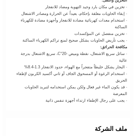
التخزين والنقل:
· تخزين في مكان بارد وجيد التهوية ومضاد للانفجار
· إبقاء الحاويات مغلقة بإحكام، بعيداً عن الحرارة ومصادر الاشتعال
· استخدام معدات كهربائية مضادة للانفجار وأجهزة مضادة للكهرباء
الساكنة
· تخزين منفصل عن المؤكسدات
· يجب تأريض الحاويات بشكل صحيح لمنع تراكم الكهرباء الساكنة
مكافحة الحرائق:
· سائل سريع الاشتعال، نقطة وميض -20°C، سريع الاشتعال بدرجة
عالية
· البخار يشكل خليطاً متفجراً مع الهواء، حدود الانفجار 1.3-8.4%
· استخدام الرغوة أو المسحوق الجاف أو ثاني أكسيد الكربون لإطفاء
الحريق
· قد يكون الماء غير فعال ولكن يمكن استخدامه لتبريد الحاويات
المعرضة
· يجب على رجال الإطفاء ارتداء أجهزة تنفس ذاتية
ملف الشركة