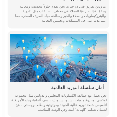
مزودين بفريق فني ذو خبرة، نحن نقدم حلولاً مخصصة ومجانية
ودعمًا فنيًا احترافيًا للعملاء في مختلف الصناعات مثل الأدوية
والبتروكيماويات والطلاء والحبر ومعالجة مياه الصرف الصحي، مما
يساعدك على حل المشكلات وتحسين الفعالية
أمان سلسلة التوريد العالمية
نحن نعمل مع عمالقة الكيماويات المحليين والدوليين مثل مجموعة
لوكسي، وبتروكيماويات تشيلو، سينوبك، باسف ألمانيا، وداو الأمريكية،
لتأسيس شبكة توريد عالية الجودة وموثوقية ونظام لوجستي ناضج
لضمان تسليم "الهبات" آمنة وفي الوقت المناسب.