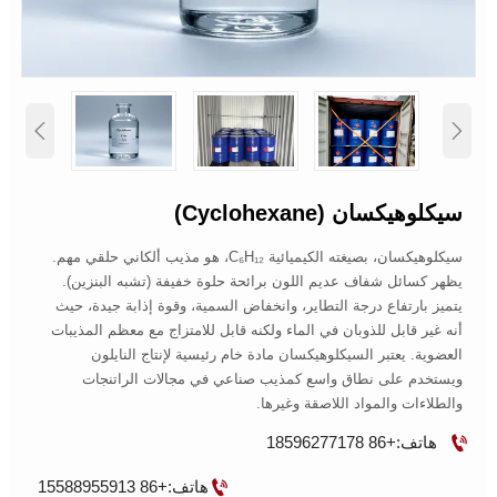


سيكلوهيكسان (cyclohexane)
سيكلوهيكسان، بصيغته الكيميائية C₆H₁₂، هو مذيب ألكاني حلقي مهم.
يظهر كسائل شفاف عديم اللون برائحة حلوة خفيفة (تشبه البنزين).
يتميز بارتفاع درجة التطاير، وانخفاض السمية، وقوة إذابة جيدة، حيث
أنه غير قابل للذوبان في الماء ولكنه قابل للامتزاج مع معظم المذيبات
العضوية. يعتبر السيكلوهيكسان مادة خام رئيسية لإنتاج النايلون
ويستخدم على نطاق واسع كمذيب صناعي في مجالات الراتنجات
والطلاءات والمواد اللاصقة وغيرها.

هاتف:+86 18596277178

هاتف:+86 15588955913