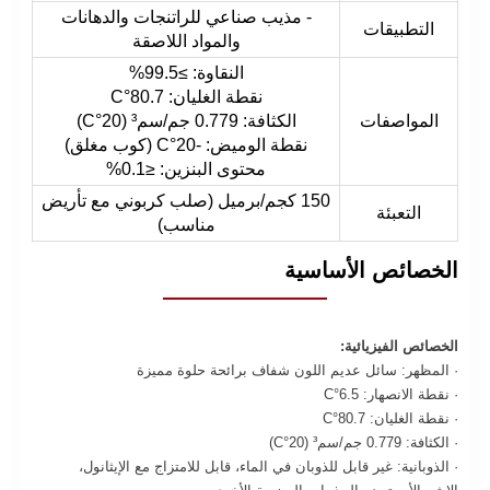
- مذيب صناعي للراتنجات والدهانات
التطبيقات
والمواد اللاصقة
النقاوة: ≥99.5%
نقطة الغليان: 80.7°C
المواصفات
الكثافة: 0.779 جم/سم³ (20°C)
نقطة الوميض: -20°C (كوب مغلق)
محتوى البنزين: ≤0.1%
150 كجم/برميل (صلب كربوني مع تأريض
التعبئة
مناسب)
الخصائص الأساسية
الخصائص الفيزيائية:
· المظهر: سائل عديم اللون شفاف برائحة حلوة مميزة
· نقطة الانصهار: 6.5°C
· نقطة الغليان: 80.7°C
· الكثافة: 0.779 جم/سم³ (20°C)
· الذوبانية: غير قابل للذوبان في الماء، قابل للامتزاج مع الإيثانول،