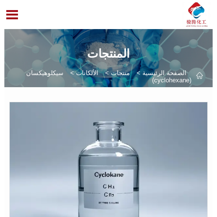

المنتجات
الصفحة الرئيسية
>
منتجات
>
الألكانات
>
سيكلوهيكسان

(cyclohexane)