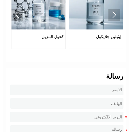


إيثيلين جلايكول
كحول البنزيل
بولي
رسالة