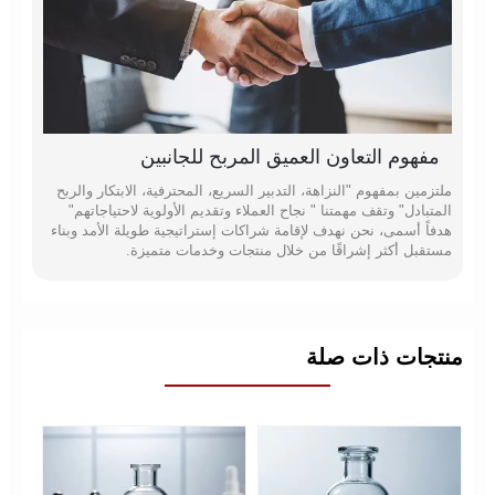
مفهوم التعاون العميق المربح للجانبين
ملتزمين بمفهوم "النزاهة، التدبير السريع، المحترفية، الابتكار والربح
المتبادل" وتقف مهمتنا " نجاح العملاء وتقديم الأولوية لاحتياجاتهم"
هدفاً أسمى، نحن نهدف لإقامة شراكات إستراتيجية طويلة الأمد وبناء
مستقبل أكثر إشراقًا من خلال منتجات وخدمات متميزة.
منتجات ذات صلة