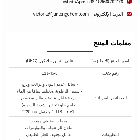

WhatsApp: +86 18866832776

البريد الإلكتروني: victoria@juntengchem.com
معلمات المنتج
اسم المنتج (الإنجليزية)
ثنائي إيثيلين جلايكول (DEG)
رقم CAS
111-46-6
- سائل عديم اللون والرائحة ولزج
- يمتص الرطوبة ويختلط تمامًا مع الماء
الخصائص الفيزيائية
- درجة غليان عالية وتطاير منخفض
- طعم حلو (تحذير: شديد السمية)
- الكثافة: 1.118 جم/مل عند 20°C
- مرطب صناعي ومذيب
- ملدن للراتنجات والبوليمرات
التطبيقات
- عامل تجفيف للغاز الطبيعي