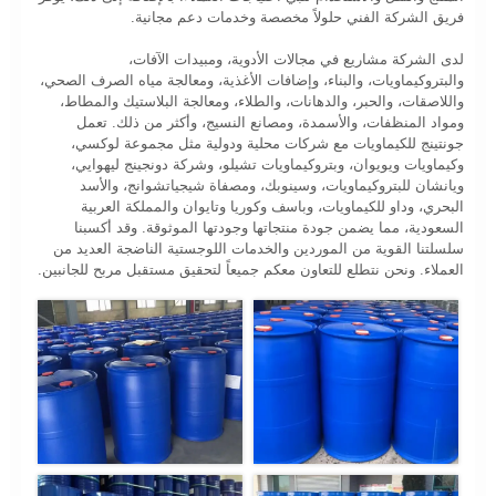
فريق الشركة الفني حلولاً مخصصة وخدمات دعم مجانية.
لدى الشركة مشاريع في مجالات الأدوية، ومبيدات الآفات،
والبتروكيماويات، والبناء، وإضافات الأغذية، ومعالجة مياه الصرف الصحي،
واللاصقات، والحبر، والدهانات، والطلاء، ومعالجة البلاستيك والمطاط،
ومواد المنظفات، والأسمدة، ومصانع النسيج، وأكثر من ذلك. تعمل
جونتينج للكيماويات مع شركات محلية ودولية مثل مجموعة لوكسي،
وكيماويات ويويوان، وبتروكيماويات تشيلو، وشركة دونجينج ليهوايي،
ويانشان للبتروكيماويات، وسينوبك، ومصفاة شيجياتشوانج، والأسد
البحري، وداو للكيماويات، وباسف وكوريا وتايوان والمملكة العربية
السعودية، مما يضمن جودة منتجاتها وجودتها الموثوقة. وقد أكسبنا
سلسلتنا القوية من الموردين والخدمات اللوجستية الناضجة العديد من
العملاء. ونحن نتطلع للتعاون معكم جميعاً لتحقيق مستقبل مربح للجانبين.