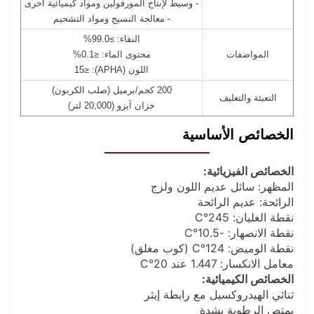
- وسيط لإنتاج المورفولين ومواد كيميائية أخرى
- معالجة النسيج ومواد التشحيم
النقاء: ≥99.0%
المواصفات
محتوى الماء: ≤0.1%
اللون (APHA): ≤15
200 كجم/برميل (صلب الكربون)
التعبئة والتغليف
خزان آيزو (20,000 لتر)
الخصائص الأساسية
الخصائص الفيزيائية:
المظهر: سائل عديم اللون ولزج
الرائحة: عديم الرائحة
نقطة الغليان: 245°C
نقطة الانصهار: -10.5°C
نقطة الوميض: 124°C (كوب مغلق)
معامل الانكسار: 1.447 عند 20°C
الخصائص الكيميائية:
ثنائي الهيدروكسيل مع رابطة إيثر
يمتص الرطوبة بشدة