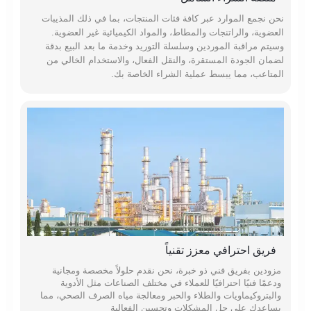
نحن نجمع الموارد عبر كافة فئات المنتجات، بما في ذلك المذيبات
العضوية، والراتنجات والمطاط، والمواد الكيميائية غير العضوية.
وسيتم مراقبة الموردين وسلسلة التوريد وخدمة ما بعد البيع بدقة
لضمان الجودة المستقرة، والنقل الفعال، والاستخدام الخالي من
المتاعب، مما يبسط عملية الشراء الخاصة بك.
فريق احترافي معزز تقنياً
مزودين بفريق فني ذو خبرة، نحن نقدم حلولاً مخصصة ومجانية
ودعمًا فنيًا احترافيًا للعملاء في مختلف الصناعات مثل الأدوية
والبتروكيماويات والطلاء والحبر ومعالجة مياه الصرف الصحي، مما
يساعدك على حل المشكلات وتحسين الفعالية