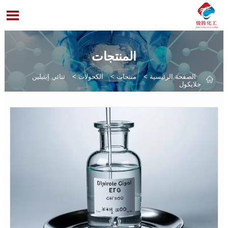

المنتجات
الصفحة الرئيسية
>
منتجات
>
الكحولات
>
ثنائي إيثيلين

جلايكول