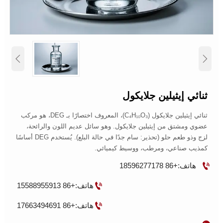


ثنائي إيثيلين جلايكول
ثنائي إيثيلين جلايكول (C₄H₁₀O₃)، المعروف اختصارًا بـ DEG، هو مركب
عضوي ومشتق من إيثيلين جلايكول. وهو سائل عديم اللون والرائحة،
لزج وذو طعم حلو (تحذير: سام جدًا في حالة البلع). يُستخدم DEG أساسًا
كمذيب صناعي، ومرطب، ووسيط كيميائي.

هاتف:+86 18596277178

هاتف:+86 15588955913

هاتف:+86 17663494691