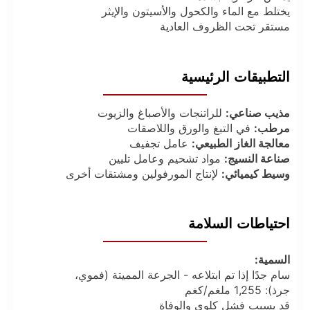
يختلط مع الماء والكحول والأسيتون والإيثر
مستقر تحت الظروف العادية
التطبيقات الرئيسية
مذيب صناعي:
للراتنجات والأصباغ والزيوت
مرطب:
في التبغ والورق واللاصقات
معالجة الغاز الطبيعي:
عامل تجفيف
صناعة النسيج:
مواد تشحيم وعامل تليين
وسيط كيميائي:
لإنتاج المورفولين ومشتقات أخرى
احتياطات السلامة
السمية:
سام جدًا إذا تم ابتلاعه - الجرعة المميتة (فموي،
جرذ): 1,255 ملغم/كغم
قد يسبب فشل كلوي والوفاة