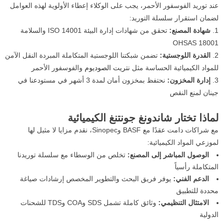
عند توريد الفوسفور الأحمر، يجب على الوكلاء إعطاء الأولوية لهذه العوامل
لضمان استقرار سلسلة التوريد:
شهادة المصنع:
تحقق من شهادات إدارة البيئة ISO 14001 والسلامة
OHSAS 18001
القدرة اللوجستية:
تضمن شبكتنا اللوجستية المتكاملة المبردة النقل الآمن
للمواد الكيميائية الحساسة مثل
نتريت الصوديوم
والفوسفور الأحمر
إدارة المخزون:
نحتفظ بمخزون أمان لمدة 3 أشهر في مستودعنا في
جينان لمنع النقص
لماذا تختار شاندونغ جونتنغ الكيميائية
مع شراكات دامت عقدًا مع BASF وSinopec، نقدم مزايا لا مثيل لها
لموزعي المواد الكيميائية:
الوصول المباشر إلى المصنع:
تخلص من الوسطاء مع سلسلة توريدنا
المتكاملة رأسياً
الدعم الفني:
يوفر فريق البحث والتطوير المخصص إرشادات صياغة
محددة للتطبيق
الامتثال التنظيمي:
وثائق كاملة تشمل SDS وCOA وTDS للشحنات
الدولية