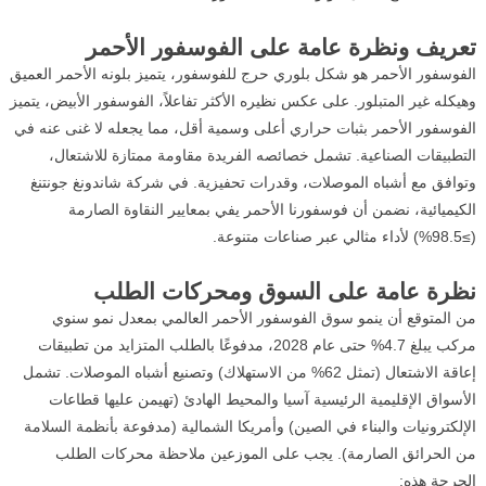
تعريف ونظرة عامة على الفوسفور الأحمر
الفوسفور الأحمر هو شكل بلوري حرج للفوسفور، يتميز بلونه الأحمر العميق
وهيكله غير المتبلور. على عكس نظيره الأكثر تفاعلاً، الفوسفور الأبيض، يتميز
الفوسفور الأحمر بثبات حراري أعلى وسمية أقل، مما يجعله لا غنى عنه في
التطبيقات الصناعية. تشمل خصائصه الفريدة مقاومة ممتازة للاشتعال،
وتوافق مع أشباه الموصلات، وقدرات تحفيزية. في شركة شاندونغ جونتنغ
الكيميائية، نضمن أن فوسفورنا الأحمر يفي بمعايير النقاوة الصارمة
(≥98.5%) لأداء مثالي عبر صناعات متنوعة.
نظرة عامة على السوق ومحركات الطلب
من المتوقع أن ينمو سوق الفوسفور الأحمر العالمي بمعدل نمو سنوي
مركب يبلغ 4.7% حتى عام 2028، مدفوعًا بالطلب المتزايد من تطبيقات
إعاقة الاشتعال (تمثل 62% من الاستهلاك) وتصنيع أشباه الموصلات. تشمل
الأسواق الإقليمية الرئيسية آسيا والمحيط الهادئ (تهيمن عليها قطاعات
الإلكترونيات والبناء في الصين) وأمريكا الشمالية (مدفوعة بأنظمة السلامة
من الحرائق الصارمة). يجب على الموزعين ملاحظة محركات الطلب
الحرجة هذه: