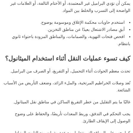
يمكن أن تؤدي البراميل غير المعتمدة، أو الأختام التالفة، أو العلامات غير
الواضحة إلى التسرب والخلط بين المواد.
استخدم حاويات محكمة الإغلاق وموسومة بوضوح.
أبقِ مصادر الاشتعال بعيدًا عن مناطق التخزين.
افحص فتحات التهوية، والصمامات، والمناطق المزودة باحتواء ثانوي
بانتظام.
كيف تسوء عمليات النقل أثناء استخدام الميثانول؟
تحدث معظم الحوادث أثناء التحميل، أو التفريغ، أو الصرف من البراميل.
تُعد وصلات الخراطيم المرتخية، والملء الزائد، وضعف التأريض من الأسباب
الشائعة.
غالبًا ما يتم التقليل من خطر التفريغ الساكن في مناطق نقل الميثانول.
يجب التحكم في التدفق، وربط المعدات تأريضًا، والحفاظ على وضوح
الوصول إلى الإيقاف الطارئ.
كما يجب على المواقع التي تتعامل مع عدة مذيبات منع التلوث المتبادل.