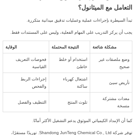
التعامل مع الميثانول؟
تبدأ السيطرة بإجراءات عملية وعمليات تدقيق ميدانية متكررة.
يجب أن يركز التدريب على المهام الفعلية، وليس على المستندات فقط.
مشكلة شائعة
النتيجة المحتملة
الوقاية
وضع ملصقات غير
استخدام أو خلط
فحوصات التعريف
صحيح
خاطئ
القياسية
اشتعال كهرباء
إجراءات الربط
تأريض سيئ
ساكنة
والفحص
معدات مشتركة
تلوث المنتج
التنظيف والفصل
متسخة
كما أن الإمداد الكيميائي الموثوق يدعم التشغيل الأكثر أمانًا.
توفر شركة Shandong JunTeng Chemical Co., Ltd. توريدًا مستقرًا،