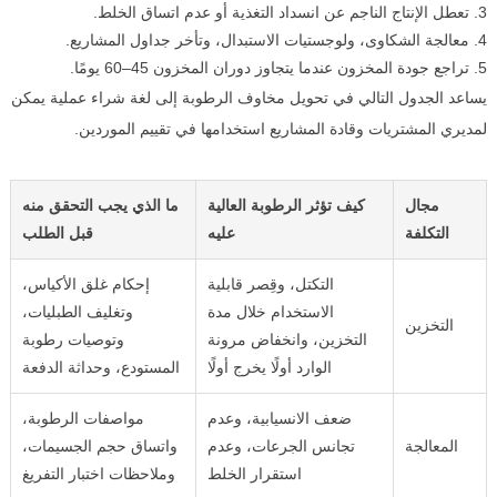
تعطل الإنتاج الناجم عن انسداد التغذية أو عدم اتساق الخلط.
معالجة الشكاوى، ولوجستيات الاستبدال، وتأخر جداول المشاريع.
تراجع جودة المخزون عندما يتجاوز دوران المخزون 45–60 يومًا.
يساعد الجدول التالي في تحويل مخاوف الرطوبة إلى لغة شراء عملية يمكن
لمديري المشتريات وقادة المشاريع استخدامها في تقييم الموردين.
مجال
كيف تؤثر الرطوبة العالية
ما الذي يجب التحقق منه
التكلفة
عليه
قبل الطلب
التكتل، وقِصر قابلية
إحكام غلق الأكياس،
الاستخدام خلال مدة
وتغليف الطبليات،
التخزين
التخزين، وانخفاض مرونة
وتوصيات رطوبة
الوارد أولًا يخرج أولًا
المستودع، وحداثة الدفعة
ضعف الانسيابية، وعدم
مواصفات الرطوبة،
المعالجة
تجانس الجرعات، وعدم
واتساق حجم الجسيمات،
استقرار الخلط
وملاحظات اختبار التفريغ