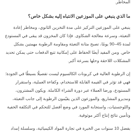
المخاطر.
ما الذي ينبغي على الموزعين الانتباه إليه بشكل خاص؟
ينبغي على الموزعين التركيز على مدة التخزين الثانوي، ومخاطر إعادة
التعبئة، وسرعة معالجة الشكاوى. فإذا كان المخزون قد يبقى في المستودع
لمدة 45–90 يومًا، تصبح متانة التعبئة ومقاومة الرطوبة مهمتين بشكل
خاص. ومن المفيد أيضًا الحفاظ على إمكانية تتبع الدفعات حتى يمكن تحديد
المشكلات اللاحقة وحلها بسرعة أكبر.
إن الرطوبة العالية في كربونات الكالسيوم ليست تفصيلًا بسيطًا في الجودة؛
فهي قد تؤثر في القيمة القابلة للاستخدام، وكفاءة العملية، واستقرار
المستودع، ورضا العملاء عبر دورة الشراء الكاملة. ويكون المشترون،
ومديرو المشاريع، والموزعون الذين يقيّمون الرطوبة إلى جانب التعبئة،
واللوجستيات، واستجابة المورد في وضع أفضل للتحكم في التكلفة الخفية
وتأمين نتائج إنتاج أكثر موثوقية.
بفضل 10 سنوات من الخبرة في تجارة المواد الكيميائية، وسلسلة إمداد