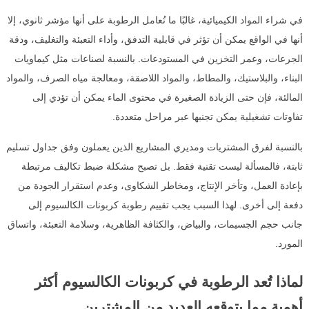
في شراء المواد الكيميائية، غالبًا ما تُعامل الرطوبة على أنها مؤشر ثانوي، إلا
أنها في الواقع يمكن أن تؤثر في قابلية التدفق، وأداء التعبئة والتغليف، ودقة
الجرعات، وعمر التخزين في المستودعات. بالنسبة لصناعات مثل كيماويات
البناء، والبلاستيك، والمطاط، والمواد اللاصقة، ومعالجة مياه الصرف، والمواد
المالئة، فإن حتى الزيادة الصغيرة في محتوى الماء يمكن أن تؤدي إلى
تفاوتات تشغيلية يمكن تجنبها عبر مراحل متعددة.
بالنسبة لفرق المشتريات ومديري المشاريع الذين يعملون وفق جداول تسليم
ثابتة، فالمسألة ليست تقنية فقط. بل تصبح مشكلة ضبط تكاليف مرتبطة
بإعادة العمل، وتأخر الإنتاج، ومخاطر الشكاوى، وعدم استقرار الجودة من
دفعة إلى أخرى. لهذا السبب يجب تقييم رطوبة كربونات الكالسيوم إلى
جانب حجم الجسيمات، والبياض، والكثافة الظاهرية، وسلامة التعبئة، واتساق
المورد.
لماذا تُعد الرطوبة في كربونات الكالسيوم أكثر
أهمية مما يتوقعه العديد من المشترين