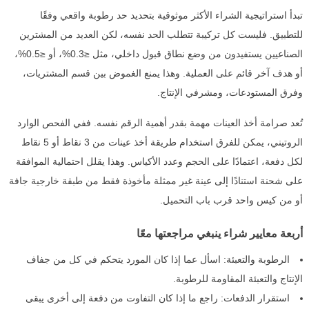
تبدأ استراتيجية الشراء الأكثر موثوقية بتحديد حد رطوبة واقعي وفقًا
للتطبيق. فليست كل تركيبة تتطلب الحد نفسه، لكن العديد من المشترين
الصناعيين يستفيدون من وضع نطاق قبول داخلي، مثل ≤0.3%، أو ≤0.5%،
أو هدف آخر قائم على العملية. وهذا يمنع الغموض بين قسم المشتريات،
وفرق المستودعات، ومشرفي الإنتاج.
تُعد صرامة أخذ العينات مهمة بقدر أهمية الرقم نفسه. ففي الفحص الوارد
الروتيني، يمكن للفرق استخدام طريقة أخذ عينات من 3 نقاط أو 5 نقاط
لكل دفعة، اعتمادًا على الحجم وعدد الأكياس. وهذا يقلل احتمالية الموافقة
على شحنة استنادًا إلى عينة غير ممثلة مأخوذة فقط من طبقة خارجية جافة
أو من كيس واحد قرب باب التحميل.
أربعة معايير شراء ينبغي مراجعتها معًا
الرطوبة والتعبئة: اسأل عما إذا كان المورد يتحكم في كل من جفاف
الإنتاج والتعبئة المقاومة للرطوبة.
استقرار الدفعات: راجع ما إذا كان التفاوت من دفعة إلى أخرى يبقى