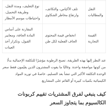
نوع التغليف، ومدة النقل،
النقل
تلف الأكياس، والتكاثف،
وطريقة التحميل،
والمطالبات
وارتفاع مخاطر الشكاوى
واحتياطات موسم الأمطار
المقارنة على أساس
القيمة
انخفاض قيمة المحتوى
المادة الجافة، ومعايير
التجارية
الجاف الفعلية لكل طن
القبول، وتكرار أخذ
العينات
عند النظر إليها بهذه الطريقة، تصبح الرطوبة مؤشرًا للتكلفة الإجمالية بدلًا
من كونها مواصفة واحدة. وغالبًا ما يفوت المشترون الذين يقيّمون فقط سعر
الوحدة التكلفة الأكبر التي تنشأ بعد التسليم، خاصةً في توريد المواد
الكيميائية بكميات كبيرة أو القائم على المشاريع.
كيف ينبغي لفرق المشتريات تقييم كربونات
الكالسيوم بما يتجاوز السعر