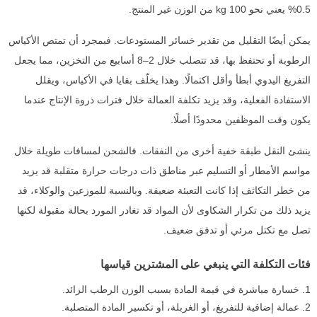
0.5% يعني نحو 100 kg من الوزن غير المنتج.
يمكن أيضًا التقليل من تقدير خسائر المستودعات. فبمجرد أن تمتص الأكياس
الرطوبة أو تحتفظ بها، قد تتصلب خلال 2–8 أسابيع من التخزين، مما يجعل
التفريغ اليدوي أبطأ وأقل اكتمالًا. وهذا يخلّف بقايا في الأكياس، ويقلل
الاستفادة الفعلية، وقد يزيد تكلفة العمالة خلال فترات ذروة الإنتاج عندما
يكون وقت الموظفين محدودًا أصلًا.
ينشئ النقل طبقة خفية أخرى من النفقات. فالشحن لمسافات طويلة خلال
مواسم الأمطار أو التسليم عبر مناطق ذات درجات حرارة متقلبة قد يزيد
من خطر التكاثف إذا كانت التعبئة ضعيفة. وبالنسبة للموزعين والوكلاء، قد
يزيد ذلك من تكرار الشكاوى لأن المواد قد تغادر المورد بحالة مقبولة لكنها
تصل مع تكتل مرئي أو تدفق ضعيف.
فئات التكلفة التي ينبغي على المشترين قياسها
خسارة مباشرة في قيمة المادة بسبب الوزن الرطب الزائد.
عمالة إضافية للتفريغ، أو الغربلة، أو تكسير المادة المتصلبة.