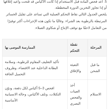
أعد فحص المادة قبل الاستخدام إذا كانت الأكياس قد فُتحت وأُعيد إغلاقها
أو إذا تجاوز التخزين الدورة المخططة.
يلخص الجدول التالي نقاط التحكم العملية التي تساعد على تقليل الخسائر
المرتبطة بالرطوبة بعد الشراء. وغالبًا ما تكون هذه الإجراءات أكثر توفيرًا
من التعامل لاحقًا مع توقف الإنتاج أو شكاوى العملاء.
نقطة
المرحلة
الممارسة الموصى بها
التحكم
تأكيد التغليف المقاوم للرطوبة، وسلامة
ما قبل
التعبئة
البطانة الداخلية عند الاقتضاء، وظروف
الشحن
والإغلاق
التحميل الجافة
أخذ
افحص 3–5 أكياس لكل دفعة، ودوّن
العينات
الاستلام
التكتلات، وتلف الأكياس، وحالة الانسيابية
والفحص
الأساسية
البصري