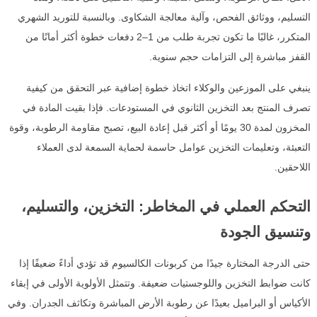
التسليم، ووثائق الفحص، وآلية معالجة الشكاوى. وبالنسبة للتوريد الشهري
المتكرر، غالبًا ما تكون تجربة طلب من 1–2 دفعات خطوة أكثر أمانًا من
القفز مباشرة إلى التزامات حجم سنوية.
ينبغي على الموزعين والوكلاء اتخاذ خطوة إضافية عبر التحقق من كيفية
تصرف المنتج بعد التخزين الثانوي في المستودعات. فإذا بقيت المادة في
المخزون لمدة 30 يومًا أو أكثر قبل إعادة البيع، تصبح مقاومة الرطوبة، وقوة
التعبئة، وتعليمات التخزين عوامل حاسمة لحماية السمعة لدى العملاء
اللاحقين.
التحكم العملي في المخاطر: التخزين، والتسليم،
وتنسيق الجودة
حتى الدرجة المختارة جيدًا من كربونات الكالسيوم قد تؤدي أداءً ضعيفًا إذا
كانت ضوابط التخزين واللوجستيات ضعيفة. وتتمثل الأولوية الأولى في إبقاء
الأكياس أو البراميل بعيدًا عن رطوبة الأرض المباشرة وتكاثف الجدران. وفي