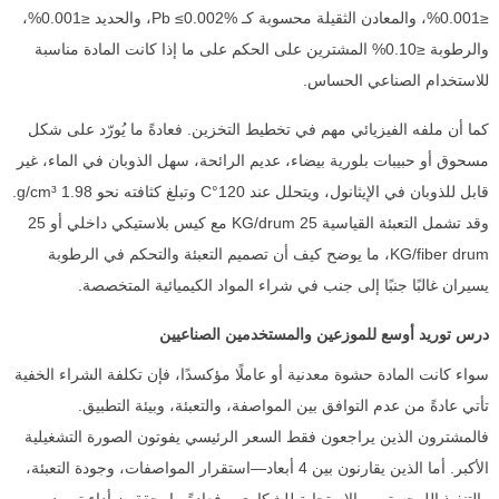
≤0.001%، والمعادن الثقيلة محسوبة كـ Pb ≤0.002%، والحديد ≤0.001%،
والرطوبة ≤0.10% المشترين على الحكم على ما إذا كانت المادة مناسبة
للاستخدام الصناعي الحساس.
كما أن ملفه الفيزيائي مهم في تخطيط التخزين. فعادةً ما يُورّد على شكل
مسحوق أو حبيبات بلورية بيضاء، عديم الرائحة، سهل الذوبان في الماء، غير
قابل للذوبان في الإيثانول، ويتحلل عند 120°C وتبلغ كثافته نحو 1.98 g/cm³.
وقد تشمل التعبئة القياسية 25 KG/drum مع كيس بلاستيكي داخلي أو 25
KG/fiber drum، ما يوضح كيف أن تصميم التعبئة والتحكم في الرطوبة
يسيران غالبًا جنبًا إلى جنب في شراء المواد الكيميائية المتخصصة.
درس توريد أوسع للموزعين والمستخدمين الصناعيين
سواء كانت المادة حشوة معدنية أو عاملًا مؤكسدًا، فإن تكلفة الشراء الخفية
تأتي عادةً من عدم التوافق بين المواصفة، والتعبئة، وبيئة التطبيق.
فالمشترون الذين يراجعون فقط السعر الرئيسي يفوتون الصورة التشغيلية
الأكبر. أما الذين يقارنون بين 4 أبعاد—استقرار المواصفات، وجودة التعبئة،
والتنفيذ اللوجستي، والاستجابة للشكاوى—فعادةً ما يحققون أداء توريد