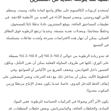
تُستخدم كربونات الكالسيوم على نطاق واسع كمادة مالئة، وممدد، ومنظم
للأس الهيدروجيني، ومعدن لضبط الأداء في العديد من الأنظمة اللاحقة. في
تطبيقات المساحيق الجافة، يتوقع المشترون عادةً تدفقًا ثابتًا للمسحوق،
وخلطًا متجانسًا، ومعدلات تغذية متسقة. وعندما ترتفع الرطوبة فوق النطاق
العملي، يمكن أن تنهار هذه الافتراضات بسرعة وتُحدث تفاعلات متسلسلة
في التصنيع.
قد تبدو زيادة الرطوبة من حوالي 0.2%–0.3% إلى 0.8%–1.2% بسيطة
على الورق، لكنها في ظروف المناولة الفعلية يمكن أن تعزز التكتل، وتكوّن
الجسور داخل القواديس، وضعف التفريغ من الأكياس أو الصوامع. وفي
الخطوط الآلية، يمكن أن يتداخل ذلك مع دقة الجرعات ويجبر المشغلين على
إيقاف الخط للتدخل اليدوي، خاصةً عندما يكون معدل الإنتاج مرتفعًا وزمن
المكوث محدودًا.
يكون الأثر أكثر وضوحًا في التركيبات الحساسة للرطوبة. ففي المواد
السادة، والخلطات الجافة، والماسترباتش، وبعض خلطات المنظفات، قد