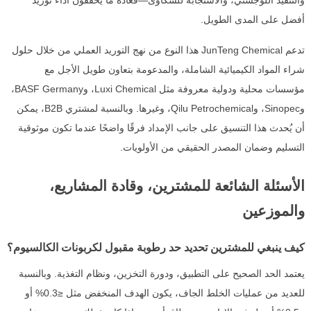
أفضل على المدى الطويل.
تدعم JunTeng Chemical هذا النوع من نهج التوريد العملي من خلال حلول
شراء المواد الكيميائية الشاملة، والمدعومة بتعاون طويل الأجل مع
مؤسسات محلية ودولية معروفة مثل Luxi Chemical، وBASF Germany،
وSinopec، وQilu Petrochemical، وغيرها. وبالنسبة لمشتري B2B، يمكن
أن يُحدث هذا التنسيق على جانب الإمداد فرقًا واضحًا عندما تكون موثوقية
التسليم وضمان المصدر الحقيقي من الأولويات.
الأسئلة الشائعة للمشترين، وقادة المشاريع،
والموزعين
كيف ينبغي للمشترين تحديد حد رطوبة مقبول لكربونات الكالسيوم؟
يعتمد الحد الصحيح على التطبيق، ودورة التخزين، ونظام التغذية. وبالنسبة
للعديد من عمليات الخلط الجاف، يكون الهدف المنخفض مثل ≤0.3% أو