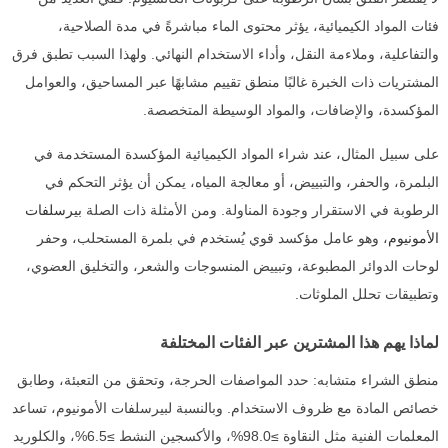
فئات المواد الكيميائية، يؤثر محتوى الماء مباشرةً في مدة الصلاحية،
والتفاعلية، وملاءمة النقل، وأداء الاستخدام النهائي. ولهذا السبب تطبق فرق
المشتريات ذات الخبرة غالبًا منطق تقييم مشابهًا عبر المساحيق، والعوامل
المؤكسدة، والإضافات، والمواد الوسيطة المتخصصة.
على سبيل المثال، عند شراء المواد الكيميائية المؤكسدة المستخدمة في
البلمرة، والحفر، والتبييض، أو معالجة المياه، يمكن أن يؤثر التحكم في
الرطوبة في الاستقرار وجودة المناولة. ومن الأمثلة ذات الصلة
بيرسلفات
الأمونيوم
، وهو عامل مؤكسد قوي يُستخدم في بلمرة المستحلب، وحفر
لوحات الدوائر المطبوعة، وتبييض المنسوجات والشعر، والتخليق العضوي،
وتطبيقات تحلل الملوثات.
لماذا يهم هذا المشترين عبر الفئات المختلفة
منطق الشراء متشابه: حدد المواصفات الحرجة، وتحقق من التعبئة، وطابق
خصائص المادة مع ظروف الاستخدام. وبالنسبة لبيرسلفات الأمونيوم، تساعد
المعلمات الفنية مثل النقاوة ≥98.0%، والأكسجين النشط ≥6.5%، والكلوريد