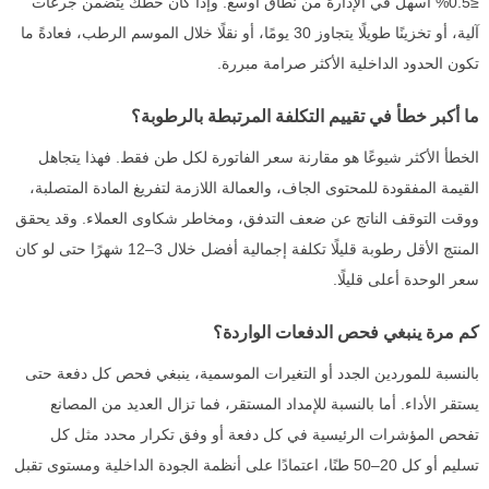
≤0.5% أسهل في الإدارة من نطاق أوسع. وإذا كان خطك يتضمن جرعات
آلية، أو تخزينًا طويلًا يتجاوز 30 يومًا، أو نقلًا خلال الموسم الرطب، فعادةً ما
تكون الحدود الداخلية الأكثر صرامة مبررة.
ما أكبر خطأ في تقييم التكلفة المرتبطة بالرطوبة؟
الخطأ الأكثر شيوعًا هو مقارنة سعر الفاتورة لكل طن فقط. فهذا يتجاهل
القيمة المفقودة للمحتوى الجاف، والعمالة اللازمة لتفريغ المادة المتصلبة،
ووقت التوقف الناتج عن ضعف التدفق، ومخاطر شكاوى العملاء. وقد يحقق
المنتج الأقل رطوبة قليلًا تكلفة إجمالية أفضل خلال 3–12 شهرًا حتى لو كان
سعر الوحدة أعلى قليلًا.
كم مرة ينبغي فحص الدفعات الواردة؟
بالنسبة للموردين الجدد أو التغيرات الموسمية، ينبغي فحص كل دفعة حتى
يستقر الأداء. أما بالنسبة للإمداد المستقر، فما تزال العديد من المصانع
تفحص المؤشرات الرئيسية في كل دفعة أو وفق تكرار محدد مثل كل
تسليم أو كل 20–50 طنًا، اعتمادًا على أنظمة الجودة الداخلية ومستوى تقبل