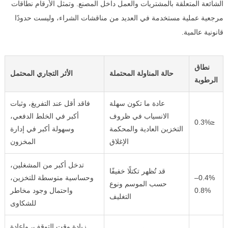
الشائعة المتعلقة بالمشتريات والعمل داخل المصنع. وتمثل الأرقام نطاقات
مرجعية عملية مستخدمة في العديد من مناقشات الشراء، وليست حدودًا
قانونية عالمية.
نطاق
حالة المناولة المحتملة
الأثر التجاري المحتمل
الرطوبة
عادة ما تكون سهلة
فاقد أقل عند التفريغ، وثبات
الانسياب في ظروف
أكبر في الخلط الدفعي،
≤0.3%
التخزين العادية والمحكمة
وسهولة أكبر في إدارة
الإغلاق
المخزون
تدخل أكبر من المشغلين،
قد تُظهر تكتلًا خفيفًا
0.4%–
وحساسية متوسطة للتخزين،
حسب الموسم ونوع
0.8%
واحتمال وجود مخاطر
التغليف
للشكاوى
زيادة وقت التوقف، وإعادة