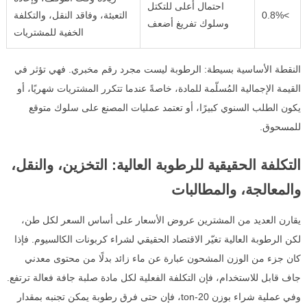
احتمال أعلى للتكتل
>0.8%
التعبئة، وفاقد النقل، والتكلفة
وسلوك تفريغ أضعف
الخفية للمشتريات
النقطة الأساسية بسيطة: الرطوبة ليست مجرد رقم مخبري. فهي تؤثر في
القيمة الإجمالية المُسلّمة للمادة، خاصةً عندما تتكرر المشتريات شهريًا، أو
يكون الطلب السنوي كبيرًا، أو تعتمد عمليات المصنع على سلوك متوقع
للمسحوق.
التكلفة الحقيقية للرطوبة العالية: التخزين، والنقل،
والمعالجة، والمطالبات
يقارن العديد من المشترين عروض الأسعار على أساس السعر لكل طن،
لكن الرطوبة العالية تغيّر الاقتصاد الحقيقي لشراء كربونات الكالسيوم. فإذا
كان جزء من الوزن المشحون عبارة عن ماء زائد بدلًا من محتوى معدني
جاف قابل للاستخدام، فإن التكلفة الفعلية لكل مادة صلبة جافة فعالة ترتفع.
وفي عملية شراء بوزن 20-ton، فإن حتى فرق رطوبة يمكن تجنبه بمقدار