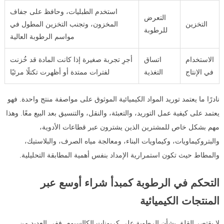
استخدم الطبليات، وحافظ على جفاف
التعرض
التخزين
المخزون، وتجنب التخزين المطول في
للرطوبة
مواسم الرطوبة العالية
الاستخدام
اتساق
أجرِ تجربة صغيرة إذا كانت المادة قد خُزنت
في الإنتاج
التغذية
لفترات ممتدة أو أظهرت تكتلًا مرئيًا
نادرًا ما يعتمد توريد المواد الكيميائية الموثوق على مواصفة منتج واحدة. فهو
يعتمد على كيفية عمل التوريد، والتعبئة، والنقل، والتنسيق بعد البيع معًا. وهذا
مهم بشكل خاص للمشترين الذين يشترون عبر قطاعات الأدوية،
والبتروكيماويات، وكيماويات البناء، ومعالجة مياه الصرف، والبلاستيك،
والمطاط حيث تكون استمرارية الإمداد بنفس أهمية المطابقة التحليلية.
التحكم في الرطوبة كمبدأ شراء أوسع عبر
المنتجات الكيميائية
لا يقتصر القلق بشأن الرطوبة على كربونات الكالسيوم. ففي العديد من