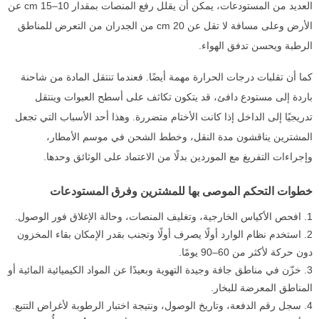
العديد من المستودعات، يمكن أن يقلل رفع المنصات بمقدار 10–15 cm عن
الأرض وعلى مسافة لا تقل عن 20 cm من الجدران من التعرض للمناطق
الرطبة ويحسن تدفق الهواء.
كما أن تقلبات درجات الحرارة مهمة أيضًا. فعندما تنتقل المادة من شاحنة
باردة إلى مستودع دافئ، قد يتكون تكاثف على أسطح العبوات وينتقل
تدريجيًا إلى الداخل إذا كانت الأختام متضررة. وهذا أحد الأسباب التي تجعل
المشترين يناقشون مدة النقل، وخطط الشحن في موسم الأمطار،
وإجراءات التفريغ مع الموردين بدلًا من الاعتماد على الوثائق وحدها.
خطوات التحكم الموصى بها للمشترين وفرق المستودعات
افحص الأكياس الخارجية، وتغليف المنصات، وحالة الإغلاق فور الوصول.
استخدم نظام الوارد أولًا يصرف أولًا وتجنب بقدر الإمكان بقاء المخزون
دون حركة لأكثر من 60–90 يومًا.
خزّن في مناطق جافة وجيدة التهوية وبعيدًا عن المواد الكيميائية المائية أو
المناطق المعرضة للبخار.
سجل رقم الدفعة، وتاريخ الوصول، ونتيجة اختبار الرطوبة لأغراض التتبع.