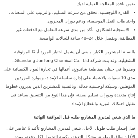
ضمن نافذة المعالجة العملية لديك.
القدرة اللوجستية: تحقق من سرعة التسليم، والترتيب على المنصات،
واحتياطات النقل الموسمية، ودعم دوران المخزون.
الاستجابة للشكاوى: تأكد من مدى سرعة التعامل مع الدفعات غير
المطابقة، ويفضل خلال 24–48 ساعة للحالات الواضحة.
بالنسبة للمشترين الكبار، ينبغي أن يشمل اختيار المورد أيضًا الموثوقية
التشغيلية. وقد بنت شركة Shandong JunTeng Chemical Co., Ltd.،
ومقرها في جينان بمقاطعة شاندونغ، أعمالها في تجارة المواد الكيميائية على
مدى 10 سنوات بالاعتماد على إدارة سلسلة الإمداد، وموارد الموردين
المؤهلين، وشبكة لوجستية فعالة. وبالنسبة للمشترين الذين يديرون خطوط
إنتاج متعددة ودورات تسليم ضيقة، فإن هذا النوع من التنسيق يساعد في
تقليل احتكاك التوريد وانقطاع الإمداد.
ما الذي ينبغي لمديري المشاريع طلبه قبل الموافقة النهائية
قبل إصدار طلب طويل الأجل، ينبغي لمديري المشاريع تأكيد 6 عناصر على
الأقل: نطاق الرطوبة، وشكل التعبئة، وكمية التحميل لكل دفعة، ومدة