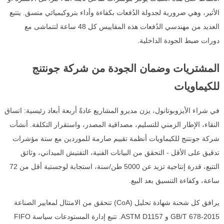
الأثير، وهي ضرورية لجدولة الدُفعات بكفاءة وأداء بتروكيميائي متسق. يتتبع
العديد من مهندسي الدُفعات هذه المقاييس كل 48 ساعة لتتماشى مع
دورات ضبط الجودة الداخلية.
المشتريات وضمان الجودة من شركة جونتنج
للكيماويات
في شراء الأيزوبوتانول، يزن مديرو المشاريع عادةً أربعة أبعاد رئيسية: اتساق
النقاء، الإطار الزمني للتسليم، مصداقية المصدر، واستقرار التكلفة. أنشأت
شركة جونتنج للكيماويات أنظمة تقييم صارمة للموردين مع ستة مؤشرات
تدقيق على الأقل - التحقق من البيانات الفنية، التفتيش الميداني، وثائق
التتبع، قدرة إنتاجية تزيد عن 5000 طن/سنة، استجابة لوجستية أقل من 72
ساعة، وكفاءة التنسيق بعد البيع.
يرافق كل شحنة شهادة تحليل (CoA) تتحقق من الامتثال لمعايير الصناعة
GB/T 678-2015 و ASTM D1157. تتبع إدارة المستودعات سياسة FIFO