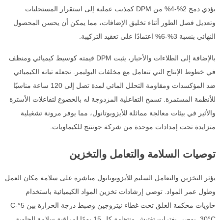
يؤدي دمج 2%-4% من DPM كمذيب عملية إلى استقرار المستحلبات
وتعديل فصل الطور أثناء تخليق الإضافات، مما يمكن أن يحسن المحصول
النهائي بنسبة 3%-6% اعتمادًا على تعقيد التركيبة.
بالإضافة إلى الطلاءات والأحبار، يثبت DPM قيمته كوسيط كيميائي ومنظف
في خطوط الإنتاج التي تتعامل مع مخلفات البوليمر. تجعله ثباته الكيميائي
ضد المؤكسدات ومقاومة التحلل المائي لمدة تصل إلى 120 ساعة مناسبًا
للأنظمة المستمرة. تسمح التفاعلية المزدوجة له بالخضوع لتفاعلات الأسترة
والأثير في بيئات معالجة مماثلة للأيزوبوتانول، مما يوفر مرونة تشغيلية
متزايدة تحت إمدادات موحدة من شركة جونتنج للكيماويات.
توصيات السلامة والتعامل والتخزين
يؤثر التخزين والتعامل السليم للأيزوبوتانول مباشرة على سلامة مكان العمل
وطول عمر المواد. توصي إرشادات تخزين المواد الكيميائية باستخدام
حاويات محكمة الغلق تحت غطاء نيتروجين وضبط درجة الحرارة بين 5°C-
30°C. يوصى بفترات تفتيش منتظمة كل 15 يومًا لمراقبة سلامة الحاوية