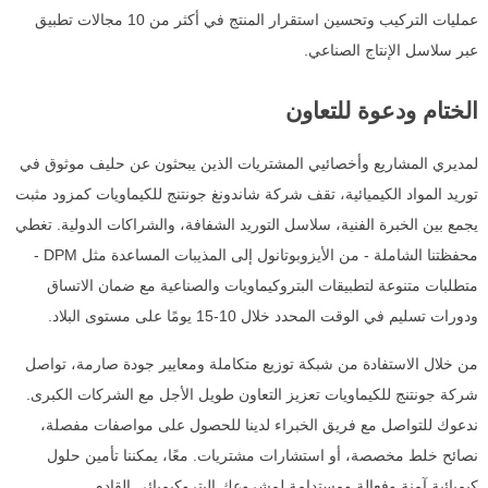
عمليات التركيب وتحسين استقرار المنتج في أكثر من 10 مجالات تطبيق
عبر سلاسل الإنتاج الصناعي.
الختام ودعوة للتعاون
لمديري المشاريع وأخصائيي المشتريات الذين يبحثون عن حليف موثوق في
توريد المواد الكيميائية، تقف شركة شاندونغ جونتنج للكيماويات كمزود مثبت
يجمع بين الخبرة الفنية، سلاسل التوريد الشفافة، والشراكات الدولية. تغطي
محفظتنا الشاملة - من الأيزوبوتانول إلى المذيبات المساعدة مثل DPM -
متطلبات متنوعة لتطبيقات البتروكيماويات والصناعية مع ضمان الاتساق
ودورات تسليم في الوقت المحدد خلال 10-15 يومًا على مستوى البلاد.
من خلال الاستفادة من شبكة توزيع متكاملة ومعايير جودة صارمة، تواصل
شركة جونتنج للكيماويات تعزيز التعاون طويل الأجل مع الشركات الكبرى.
ندعوك للتواصل مع فريق الخبراء لدينا للحصول على مواصفات مفصلة،
نصائح خلط مخصصة، أو استشارات مشتريات. معًا، يمكننا تأمين حلول
كيميائية آمنة وفعالة ومستدامة لمشروعك البتروكيميائي القادم.