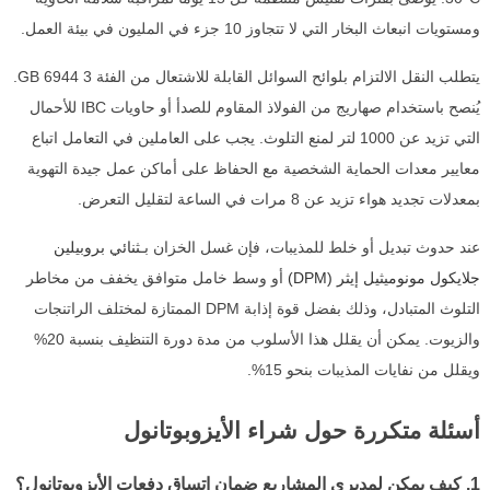
ومستويات انبعاث البخار التي لا تتجاوز 10 جزء في المليون في بيئة العمل.
يتطلب النقل الالتزام بلوائح السوائل القابلة للاشتعال من الفئة 3 GB 6944.
يُنصح باستخدام صهاريج من الفولاذ المقاوم للصدأ أو حاويات IBC للأحمال
التي تزيد عن 1000 لتر لمنع التلوث. يجب على العاملين في التعامل اتباع
معايير معدات الحماية الشخصية مع الحفاظ على أماكن عمل جيدة التهوية
بمعدلات تجديد هواء تزيد عن 8 مرات في الساعة لتقليل التعرض.
عند حدوث تبديل أو خلط للمذيبات، فإن غسل الخزان بـ
ثنائي بروبيلين
جلايكول مونوميثيل إيثر (DPM)
أو وسط خامل متوافق يخفف من مخاطر
التلوث المتبادل، وذلك بفضل قوة إذابة DPM الممتازة لمختلف الراتنجات
والزيوت. يمكن أن يقلل هذا الأسلوب من مدة دورة التنظيف بنسبة 20%
ويقلل من نفايات المذيبات بنحو 15%.
أسئلة متكررة حول شراء الأيزوبوتانول
1. كيف يمكن لمديري المشاريع ضمان اتساق دفعات الأيزوبوتانول؟