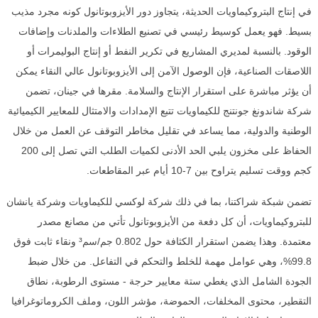
في إنتاج البتروكيماويات الحديثة، يتجاوز دور الأيزوبوتانول كونه مجرد مذيب
بسيط. فهو يعمل كوسيط رئيسي في تصنيع الطلاءات والملدنات وإضافات
الوقود. بالنسبة لمديري المشاريع في تكرير النفط أو إنتاج البوليمرات أو
اللاصقات الصناعية، فإن الوصول الآمن إلى الأيزوبوتانول عالي النقاء يمكن
أن يؤثر مباشرة على استقرار الإنتاج والسلامة. مقرها في جينان، تضمن
شركة شاندونغ جونتنج للكيماويات تتبع الإمدادات والامتثال للمعايير الكيميائية
الوطنية والدولية، مما يساعد في تقليل مخاطر التوقف عن العمل من خلال
الحفاظ على مخزون يلبي الحد الأدنى لكميات الطلب التي تصل إلى 200
كجم ووقت تسليم يتراوح بين 7-10 أيام عبر المقاطعات.
تضمن شبكة شراكتنا، بما في ذلك شركة لوكسي للكيماويات وشركة يانشان
للبتروكيماويات، أن كل دفعة من الأيزوبوتانول تأتي من مصانع مصدر
معتمدة. وهذا يضمن استقرار الكثافة حول 0.802 جم/سم³ ونقاء ثابت فوق
99.8%، وهي عوامل مهمة للخلط والتحكم في التفاعل. من خلال ضبط
الجودة الشامل الذي يغطي ستة معايير حرجة - مستوى الرطوبة، نطاق
التقطير، محتوى المخلفات، الحموضة، مؤشر اللون، وملف الكروماتوغرافيا