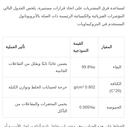
لمساعدة فرق المشتريات على اتخاذ قرارات مستنيرة، يلخص الجدول التالي
المؤشرات الفيزيائية والكيميائية الرئيسية ذات الصلة بالأيزوبوتانول
المستخدم في البتروكيماويات:
القيمة
المعيار
تأثير العملية
النموذجية
يضمن عائدًا ثابتًا ويقلل من التفاعلات
النقاء
≥99.8%
الجانبية
الكثافة
0.802 g/cm³
حرجة لحسابات الخلط وتوازن الكتلة
(20°C)
يحمي المحفزات والمفاعلات من
الحموضة
≤0.005%
التآكل
الحفاظ على هذه العتبات يوفر مؤشرات تفاعل ثابتة أثناء مراحل الأسترة أو