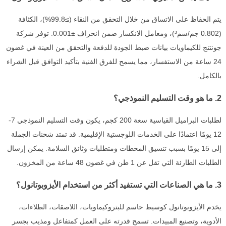
يتم الحفاظ على الاتساق من خلال التحقق من النقاء (≥99.8%)، الكثافة
(0.802 جم/سم³)، ومعامل الانكسار ضمن انحراف ±0.001. توفر شركة
جونتنج للكيماويات بيانات ضبط الجودة للدفعة والتحقق من العينة في غضون
24 ساعة من الاستفسار، مما يسمح للفرق الفنية بتأكيد التوافق قبل الشراء
بالكامل.
2. ما هو وقت التسليم النموذجي؟
لطلبات البراميل القياسية سعة 200 كجم، يكون وقت التسليم النموذجي 7-
12 يومًا اعتمادًا على الخدمات اللوجستية الإقليمية. قد تمتد شحنات الجملة
إلى 15 يومًا بسبب تنسيق المحطات ومتطلبات وثائق السلامة. يمكن إرسال
الطلبات الطارئة التي تقل عن 1 طن في غضون 48 ساعة من المخزون.
3. ما هي الصناعات التي تستفيد أكثر من استخدام الأيزوبوتانول؟
يخدم الأيزوبوتانول كوسيط حاسم للبتروكيماويات، اللاصقات، الطلاءات،
الأدوية، وتصنيع المبيدات. تسمح قدرته على العمل كمتفاعل ومذيب بجسر