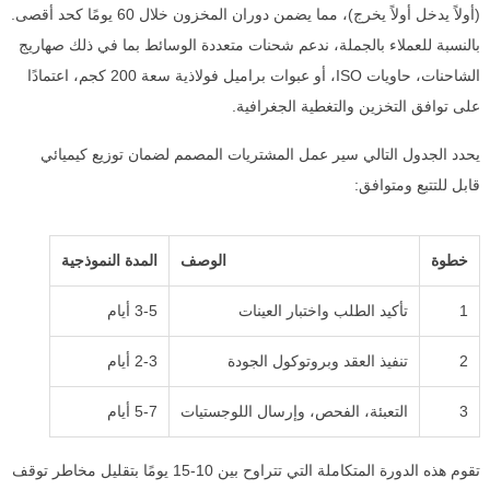
(أولاً يدخل أولاً يخرج)، مما يضمن دوران المخزون خلال 60 يومًا كحد أقصى.
بالنسبة للعملاء بالجملة، ندعم شحنات متعددة الوسائط بما في ذلك صهاريج
الشاحنات، حاويات ISO، أو عبوات براميل فولاذية سعة 200 كجم، اعتمادًا
على توافق التخزين والتغطية الجغرافية.
يحدد الجدول التالي سير عمل المشتريات المصمم لضمان توزيع كيميائي
قابل للتتبع ومتوافق:
خطوة
الوصف
المدة النموذجية
1
تأكيد الطلب واختبار العينات
3-5 أيام
2
تنفيذ العقد وبروتوكول الجودة
2-3 أيام
3
التعبئة، الفحص، وإرسال اللوجستيات
5-7 أيام
تقوم هذه الدورة المتكاملة التي تتراوح بين 10-15 يومًا بتقليل مخاطر توقف