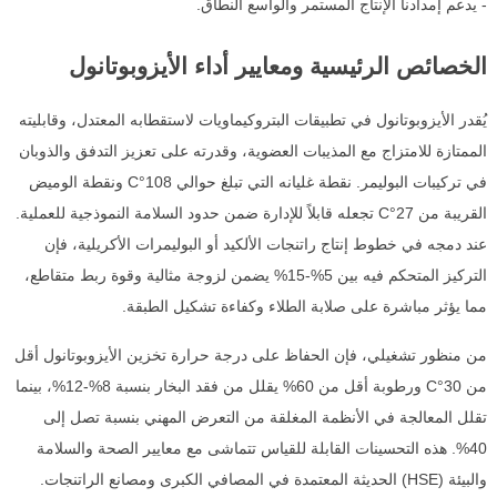
- يدعم إمدادنا الإنتاج المستمر والواسع النطاق.
الخصائص الرئيسية ومعايير أداء الأيزوبوتانول
يُقدر الأيزوبوتانول في تطبيقات البتروكيماويات لاستقطابه المعتدل، وقابليته
الممتازة للامتزاج مع المذيبات العضوية، وقدرته على تعزيز التدفق والذوبان
في تركيبات البوليمر. نقطة غليانه التي تبلغ حوالي 108°C ونقطة الوميض
القريبة من 27°C تجعله قابلاً للإدارة ضمن حدود السلامة النموذجية للعملية.
عند دمجه في خطوط إنتاج راتنجات الألكيد أو البوليمرات الأكريلية، فإن
التركيز المتحكم فيه بين 5%-15% يضمن لزوجة مثالية وقوة ربط متقاطع،
مما يؤثر مباشرة على صلابة الطلاء وكفاءة تشكيل الطبقة.
من منظور تشغيلي، فإن الحفاظ على درجة حرارة تخزين الأيزوبوتانول أقل
من 30°C ورطوبة أقل من 60% يقلل من فقد البخار بنسبة 8%-12%، بينما
تقلل المعالجة في الأنظمة المغلقة من التعرض المهني بنسبة تصل إلى
40%. هذه التحسينات القابلة للقياس تتماشى مع معايير الصحة والسلامة
والبيئة (HSE) الحديثة المعتمدة في المصافي الكبرى ومصانع الراتنجات.