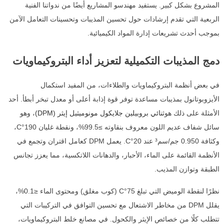
المشروع بشكل كبير. يستفيد مهندسو المشاريع أيضًا من ندواتنا الفنية
الربعية التي تقدم إرشادات حول تحسين المذيبات وتحسينات التعامل الآمن
بموجب أحدث تشريعات إدارة المواد الكيميائية.
دمج المذيبات التكميلية لتعزيز أداء البتروكيماويات
في بعض أنظمة البتروكيماويات والطلاءات، من المفيد استكمال
الأيزوبوتانول بمذيبات مساعدة توفر قوة إذابة أعلى أو معدل تبخر أبطأ. أحد
الأمثلة على ذلك هو
ثنائي بروبيلين جلايكول مونوميثيل إيثر (DPM)
، وهو
سائل شفاف عديم اللون معروف بنقاوته ≥99.5%، ونقطة غليان 190°C،
وكثافة 0.950 جم/سم³ عند 20°C. يعمل DPM كعامل اقتران وتجمع في
الأنظمة القائمة على الماء، الأحبار، والدهانات اللاتكسية، مما يعزز تجانس
الطبقة وتوازن المذيب.
نظرًا لنقطة الوميض التي تبلغ 75°C (كوب مغلق) ومحتوى الماء ≤0.1%،
يقلل DPM من مخاطر الاشتعال مع تحسين التوافق في التركيبات التي
تتطلب كلًا من خصائص الإيثر والكحول. في مصانع خلط البتروكيماويات،